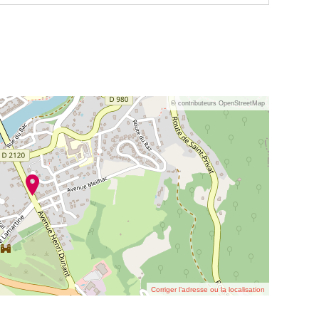
© contributeurs OpenStreetMap
Corriger l’adresse ou la localisation