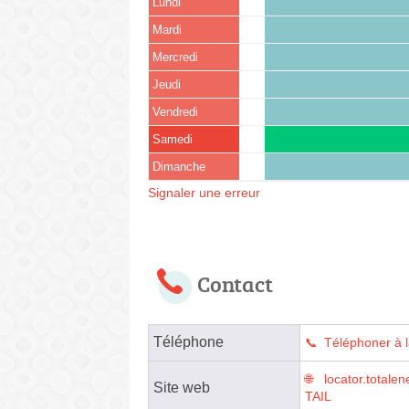
Lundi
Mardi
Mercredi
Jeudi
Vendredi
Samedi
Dimanche
Signaler une erreur
Contact
Téléphone
Téléphoner à l
locator.tota
Site web
TAIL