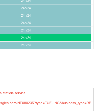
24h/24
24h/24
24h/24
24h/24
24h/24
24h/24
24h/24
a station-service
lenergies.com/NF080235?type=FUELING&business_type=RE