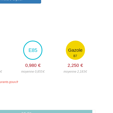
E85
Gazole
B7
0,980
€
2,250
€
0
€
moyenne 0,855
€
moyenne 2,183
€
urants.gouv.fr