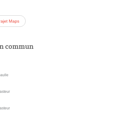
rajet Maps
 en commun
aulle
asteur
asteur