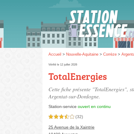
Gaz
SP 9
Accueil
>
Nouvelle-Aquitaine
>
Corrèze
>
Argent
Vérifié le 12 juillet 2026
TotalEnergies
SP 9
Cette fiche présente "TotalEnergies", s
Argentat-sur-Dordogne.
Station-service
ouvert en continu
(32)
3,5 étoiles sur 5
25 Avenue de la Xaintrie