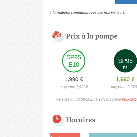
Informations communiquées par nos visiteurs.
Prix à la pompe
SP95
SP98
E10
E5
1,990
€
1,990
€
moyenne 1,992
€
moyenne 2,07
Relevés du 03/08/2026 à 12:13, source
prix-carb
Horaires