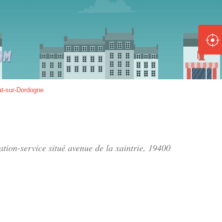
ole :
Disponible
Épuisé
8 :
at-sur-Dordogne
Disponible
Épuisé
5 :
tation-service situé
avenue de la xaintrie
, 19400
Disponible
Épuisé
Fe