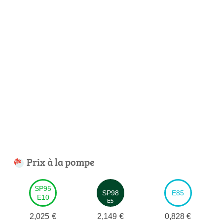
Prix à la pompe
SP95
SP98
E85
E10
E5
2,025
€
2,149
€
0,828
€