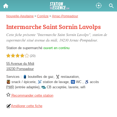
Gazole :
Nouvelle-Aquitaine
>
Corrèze
>
Arnac-Pompadour
Intermarche Saint Sornin Lavolps
Disponible
Épuisé
Cette fiche présente "Intermarche Saint Sornin Lavolps", station de
SP 98 :
supermarché situé
avenue du midi
, 19230 Arnac-Pompadour.
Disponible
Épuisé
Station de supermarché
ouvert en continu
4,0 étoiles sur 5
(20)
SP 95 :
55 Avenue du Midi
Disponible
Épuisé
19230 Pompadour
Services :
bouteilles de gaz
,
restauration
,
snack / épicerie
,
station de lavage
,
WC
,
accès
PMR
(entrée adaptée)
,
CB acceptée
,
laverie
,
wifi
Recommander cette station
Fermer
Améliorer cette fiche