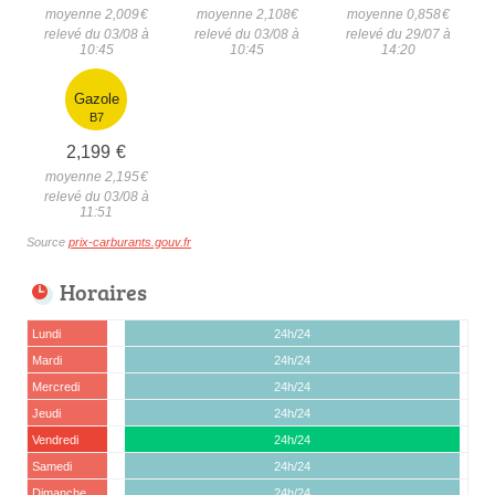
moyenne 2,009
€
moyenne 2,108
€
moyenne 0,858
€
relevé du 03/08 à
relevé du 03/08 à
relevé du 29/07 à
10:45
10:45
14:20
Gazole
B7
2,199
€
moyenne 2,195
€
relevé du 03/08 à
11:51
Source
prix-carburants.gouv.fr
Horaires
Lundi
24h/24
Mardi
24h/24
Mercredi
24h/24
Jeudi
24h/24
Vendredi
24h/24
Samedi
24h/24
Dimanche
24h/24