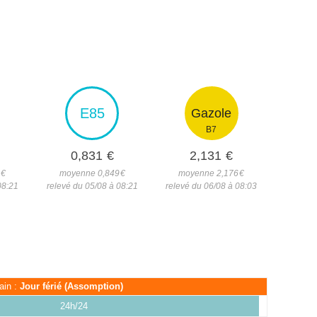
E85
Gazole
B7
0,831
€
2,131
€
1
€
moyenne 0,849
€
moyenne 2,176
€
08:21
relevé du 05/08 à 08:21
relevé du 06/08 à 08:03
ain :
Jour férié (Assomption)
24h/24