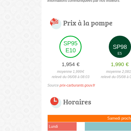
Informations communiquées par nos visiteurs.
Prix à la pompe
SP95
SP98
E10
E5
1,954
€
1,990
€
moyenne 1,999
€
moyenne 2,08
relevé du 06/08 à 08:03
relevé du 05/08 à 
Source
prix-carburants.gouv.fr
Horaires
Samedi proch
Lundi