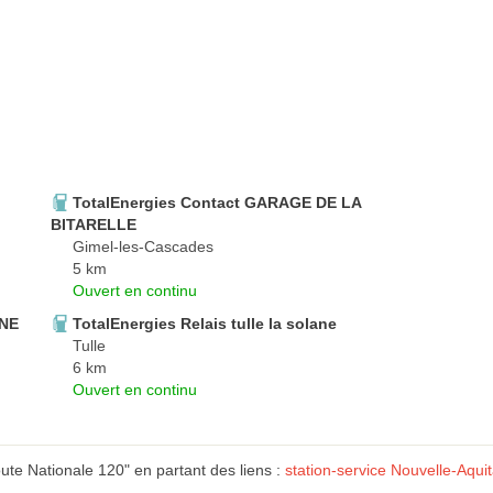
TotalEnergies Contact GARAGE DE LA
BITARELLE
Gimel-les-Cascades
5 km
Ouvert en continu
ANE
TotalEnergies Relais tulle la solane
Tulle
6 km
Ouvert en continu
te Nationale 120" en partant des liens :
station-service Nouvelle-Aqui