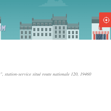
ole :
Disponible
Épuisé
8 :
Disponible
Épuisé
5 :
", station-service situé
route nationale 120
, 19460
Disponible
Épuisé
Fe