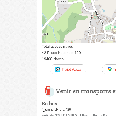
Total access naves
42 Route Nationale 120
19460 Naves
Trajet Waze
T
Venir en transports
En bus
Ligne LR-6, à 426 m
Arrêt NAVES-LE BOURG - 1 Rue du Four a Pain