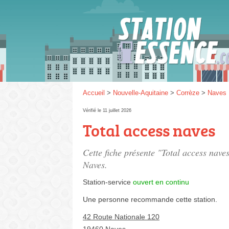
Gaz
SP 9
Accueil
>
Nouvelle-Aquitaine
>
Corrèze
>
Naves
Vérifié le 11 juillet 2026
Total access naves
SP 9
Cette fiche présente "Total access naves
Naves.
Station-service
ouvert en continu
Une personne
recommande
cette station.
42 Route Nationale 120