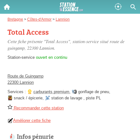
Gazole :
Bretagne
>
Côtes-d'Armor
>
Lannion
Total Access
Disponible
Épuisé
Cette fiche présente "Total Access", station-service situé
route de
SP 98 :
guingamp
, 22300 Lannion.
Disponible
Épuisé
Station-service
ouvert en continu
SP 95 :
Route de Guingamp
Disponible
Épuisé
22300 Lannion
Services :
carburants premium
,
gonflage de pneu
,
snack / épicerie
,
station de lavage
,
piste PL
Recommander cette station
Améliorer cette fiche
Fermer
Infos pénurie