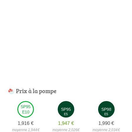
Prix à la pompe
SP95
SP95
SP98
E10
E5
E5
1,916
€
1,947
€
1,990
€
moyenne 1,944
€
moyenne 2,026
€
moyenne 2,034
€