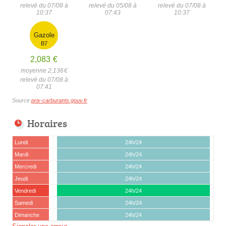
relevé du 07/08 à
relevé du 05/08 à
relevé du 07/08 à
10:37
07:43
10:37
Gazole
B7
2,083
€
moyenne 2,136
€
relevé du 07/08 à
07:41
Source
prix-carburants.gouv.fr
Horaires
Lundi
24h/24
Mardi
24h/24
Mercredi
24h/24
Jeudi
24h/24
Vendredi
24h/24
Samedi
24h/24
Dimanche
24h/24