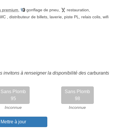
s premium
,
gonflage de pneu
,
restauration
,
WC
,
distributeur de billets
,
laverie
,
piste PL
,
relais colis
,
wifi
 invitons à renseigner la disponibilité des carburants
Sans Plomb
Sans Plomb
95
98
Inconnue
Inconnue
Mettre à jour