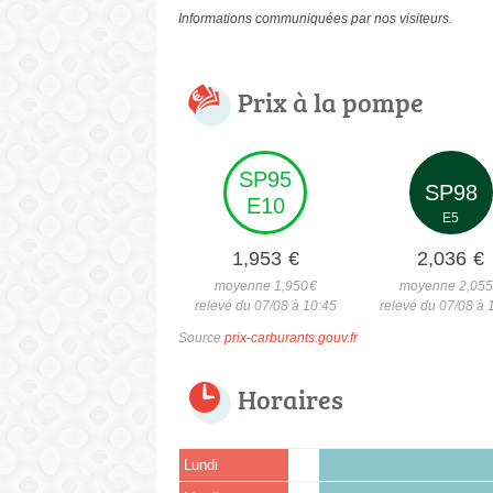
Informations communiquées par nos visiteurs.
Prix à la pompe
SP95
SP98
E10
E5
1,953
€
2,036
€
moyenne 1,950
€
moyenne 2,05
relevé du 07/08 à 10:45
relevé du 07/08 à 
Source
prix-carburants.gouv.fr
Horaires
Lundi