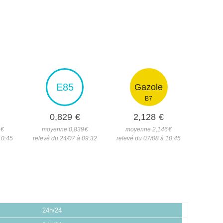
E85
Gazole
B7
0,829
€
2,128
€
5
€
moyenne 0,839
€
moyenne 2,146
€
10:45
relevé du 24/07 à 09:32
relevé du 07/08 à 10:45
24h/24