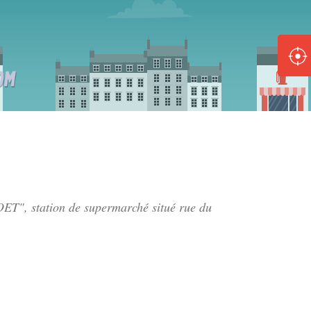
ole :
Disponible
Épuisé
8 :
Disponible
Épuisé
5 :
ET", station de supermarché situé
rue du
Disponible
Épuisé
Fe