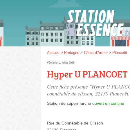
Gaz
SP 9
Accueil
>
Bretagne
>
Côtes-d'Armor
>
Plancoët
Vérifié le 11 juillet 2026
Hyper U PLANCOET
SP 9
Cette fiche présente "Hyper U PLANCO
connétable de clisson
, 22130 Plancoët.
Station de supermarché
ouvert en continu
Rue du Connétable de Clisson