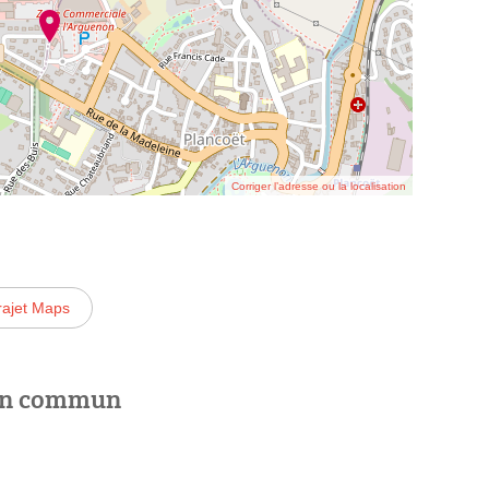
Corriger l’adresse ou la localisation
rajet Maps
 en commun