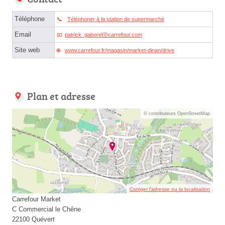
Téléphone
Téléphoner à la station de supermarché
Email
patrick_gaborelⓐcarrefour.com
Site web
www.carrefour.fr/magasin/market-dinan/drive
Plan et adresse
© contributeurs OpenStreetMap
Corriger l’adresse ou la localisation
Carrefour Market
C Commercial le Chêne
22100 Quévert