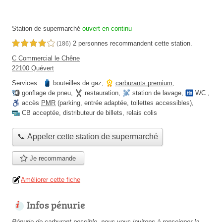
Station de supermarché
ouvert en continu
2 personnes
recommandent
cette station.
4,0 étoiles sur 5
(186)
C Commercial le Chêne
22100 Quévert
Services :
bouteilles de gaz
,
carburants premium
,
gonflage de pneu
,
restauration
,
station de lavage
,
WC
,
accès
PMR
(parking, entrée adaptée, toilettes accessibles)
,
CB acceptée
,
distributeur de billets
,
relais colis
📞 Appeler cette station de supermarché
Je recommande
Améliorer cette fiche
Infos pénurie
Pénurie de carburant possible, nous vous invitons à renseigner la