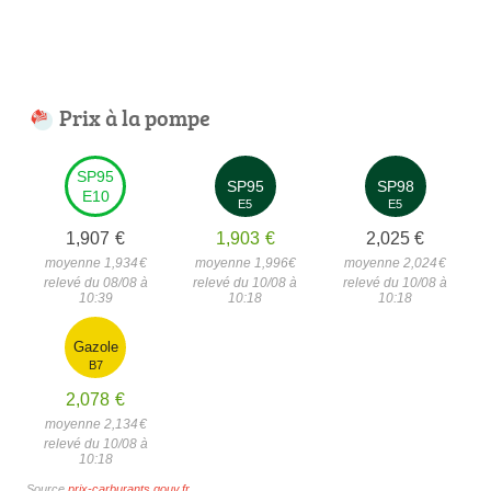
Prix à la pompe
SP95
SP95
SP98
E10
E5
E5
1,907
€
1,903
€
2,025
€
moyenne 1,934
€
moyenne 1,996
€
moyenne 2,024
€
relevé du 08/08 à
relevé du 10/08 à
relevé du 10/08 à
10:39
10:18
10:18
Gazole
B7
2,078
€
moyenne 2,134
€
relevé du 10/08 à
10:18
Source
prix-carburants.gouv.fr