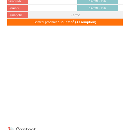
Vendredi
14h30 - 19h
Samedi
14h30 - 19h
Dimanche
Fermé
Samedi prochain :
Jour férié (Assomption)
Contact