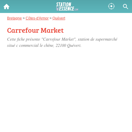
Gazole :
Bretagne
>
Côtes-d'Armor
>
Quévert
Carrefour Market
Disponible
Épuisé
Cette fiche présente "Carrefour Market", station de supermarché
SP 98 :
situé
c commercial le chêne
, 22100 Quévert.
Disponible
Épuisé
SP 95 :
Disponible
Épuisé
Fermer