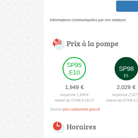
Informations communiquées par nos visiteurs.
Prix à la pompe
SP95
SP98
E10
E5
1,949
€
2,029
€
moyenne 1,940
€
moyenne 2,02
relevé du 07/08 à 09:27
relevé du 07/08 à 
Source
prix-carburants.gouv.fr
Horaires