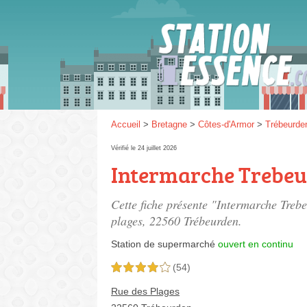
Gaz
SP 9
Accueil
>
Bretagne
>
Côtes-d'Armor
>
Trébeurde
Vérifié le 24 juillet 2026
Intermarche Trebe
SP 9
Cette fiche présente "Intermarche Treb
plages
, 22560 Trébeurden.
Station de supermarché
ouvert en continu
(54)
4,0 étoiles sur 5
Rue des Plages