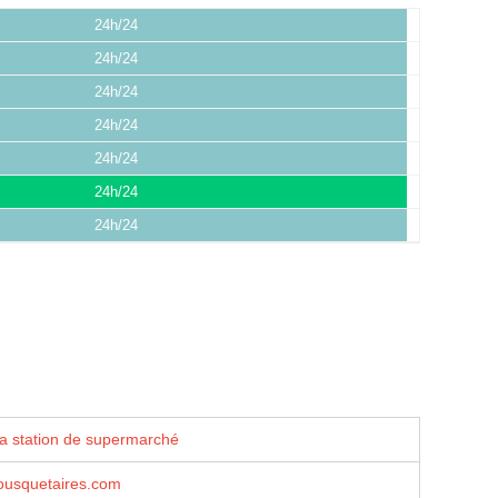
24h/24
24h/24
24h/24
24h/24
24h/24
24h/24
24h/24
la station de supermarché
usquetaires.com