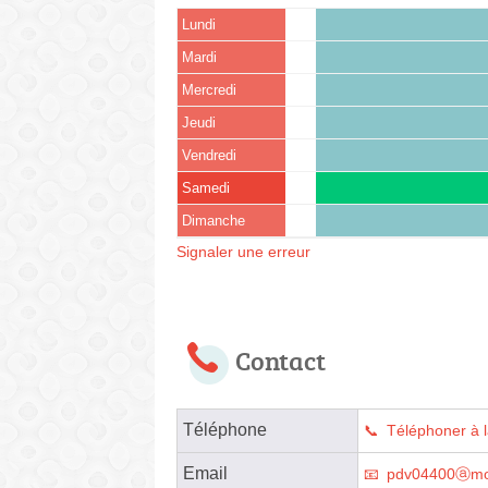
Lundi
Mardi
Mercredi
Jeudi
Vendredi
Samedi
Dimanche
Signaler une erreur
Contact
Téléphone
Téléphoner à 
Email
pdv04400ⓐmo