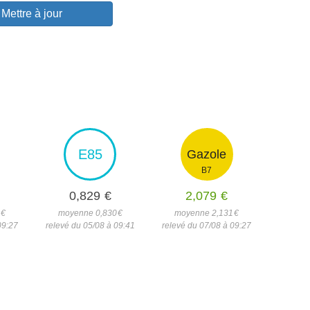
Mettre à jour
E85
Gazole
B7
0,829
€
2,079
€
7
€
moyenne 0,830
€
moyenne 2,131
€
09:27
relevé du 05/08 à 09:41
relevé du 07/08 à 09:27