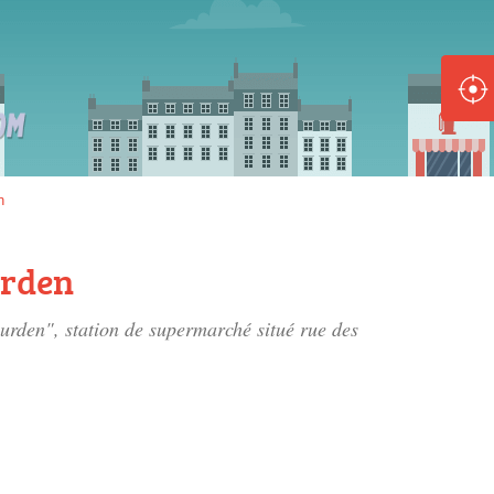
ole :
Disponible
Épuisé
8 :
n
Disponible
Épuisé
urden
5 :
eurden", station de supermarché situé
rue des
Disponible
Épuisé
Fe