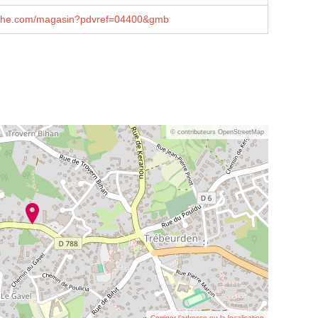
che.com/magasin?pdvref=04400&gmb
© contributeurs OpenStreetMap
Corriger l’adresse ou la localisation