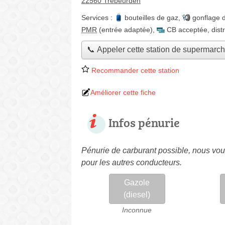
22560 Trébeurden
Services :
bouteilles de gaz
,
gonflage 
PMR
(entrée adaptée)
,
CB acceptée
,
dist
📞 Appeler cette station de supermarc
Recommander cette station
Améliorer cette fiche
Infos pénurie
Pénurie de carburant possible, nous vous
pour les autres conducteurs.
Gazole
(diesel)
Inconnue