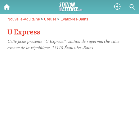
Gazole :
Nouvelle-Aquitaine
>
Creuse
>
Évaux-les-Bains
U Express
Disponible
Épuisé
Cette fiche présente "U Express", station de supermarché situé
SP 98 :
avenue de la république
, 23110 Évaux-les-Bains.
Disponible
Épuisé
SP 95 :
Disponible
Épuisé
Fermer