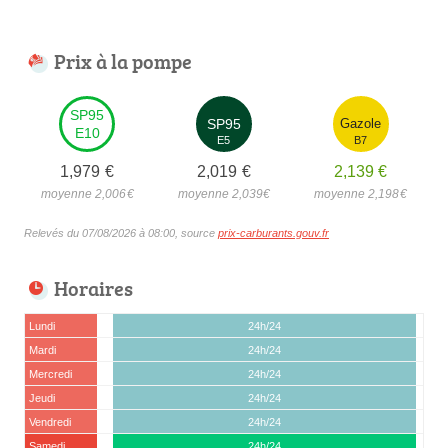
Prix à la pompe
SP95
SP95
Gazole
E10
E5
B7
1,979
€
2,019
€
2,139
€
moyenne 2,006
€
moyenne 2,039
€
moyenne 2,198
€
Relevés du 07/08/2026 à 08:00, source
prix-carburants.gouv.fr
Horaires
Lundi
24h/24
Mardi
24h/24
Mercredi
24h/24
Jeudi
24h/24
Vendredi
24h/24
Samedi
24h/24