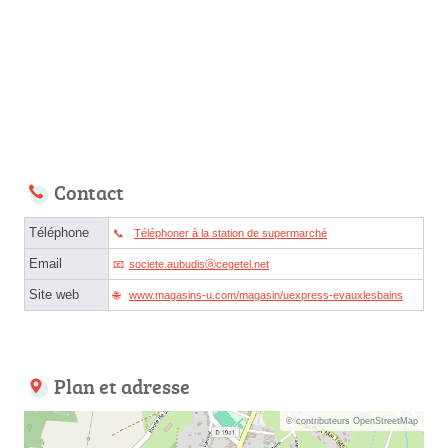
Contact
Téléphone
Téléphoner à la station de supermarché
Email
societe.aubudisⓐcegetel.net
Site web
www.magasins-u.com/magasin/uexpress-evauxlesbains
Plan et adresse
© contributeurs OpenStreetMap