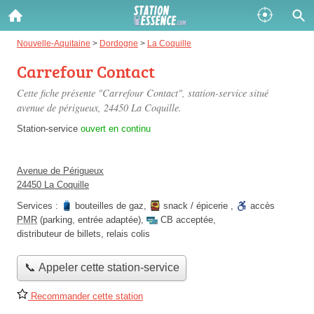
Gazole :
Nouvelle-Aquitaine
>
Dordogne
>
La Coquille
Carrefour Contact
Disponible
Épuisé
Cette fiche présente "Carrefour Contact", station-service situé
SP 98 :
avenue de périgueux
, 24450 La Coquille.
Disponible
Épuisé
Station-service
ouvert en continu
SP 95 :
Avenue de Périgueux
Disponible
Épuisé
24450 La Coquille
Services :
bouteilles de gaz
,
snack / épicerie
,
accès
PMR
(parking, entrée adaptée)
,
CB acceptée
,
distributeur de billets
,
relais colis
📞 Appeler cette station-service
Fermer
Recommander cette station