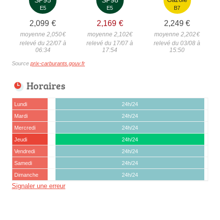
E5
E5
B7
2,099
€
2,169
€
2,249
€
moyenne 2,050
€
moyenne 2,102
€
moyenne 2,202
€
relevé du 22/07 à
relevé du 17/07 à
relevé du 03/08 à
06:34
17:54
15:50
Source
prix-carburants.gouv.fr
Horaires
Lundi
24h/24
Mardi
24h/24
Mercredi
24h/24
Jeudi
24h/24
Vendredi
24h/24
Samedi
24h/24
Dimanche
24h/24
Signaler une erreur