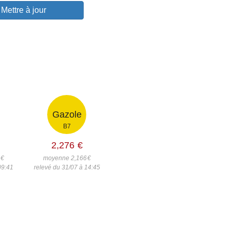
Mettre à jour
Gazole
B7
2,276
€
9
€
moyenne 2,166
€
09:41
relevé du 31/07 à 14:45