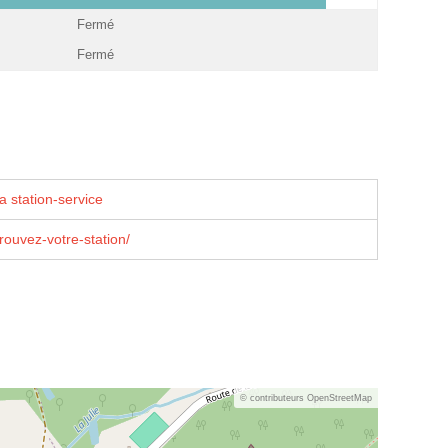
Fermé
Fermé
a station-service
trouvez-votre-station/
© contributeurs OpenStreetMap