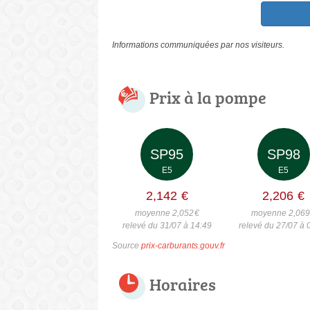
Informations communiquées par nos visiteurs.
Prix à la pompe
SP95
SP98
E5
E5
2,142
€
2,206
€
moyenne 2,052
€
moyenne 2,06
relevé du 31/07 à 14:49
relevé du 27/07 à 
Source
prix-carburants.gouv.fr
Horaires