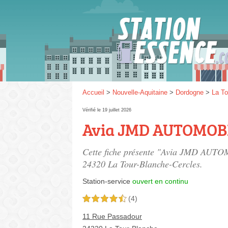
Gaz
SP 9
Accueil
>
Nouvelle-Aquitaine
>
Dordogne
>
La To
Vérifié le 19 juillet 2026
Avia JMD AUTOMOB
SP 9
Cette fiche présente "Avia JMD AUTOM
24320 La Tour-Blanche-Cercles.
Station-service
ouvert en continu
(4)
4,5 étoiles sur 5
11 Rue Passadour