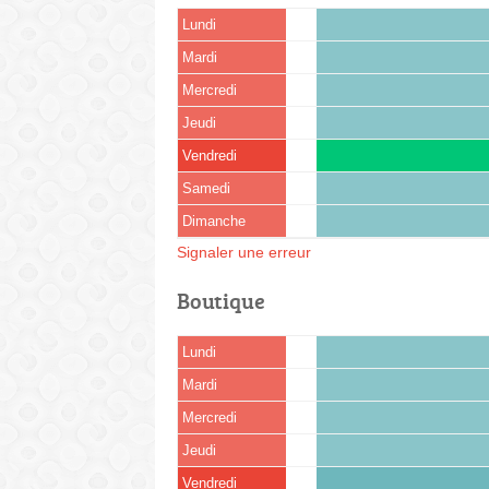
Lundi
Mardi
Mercredi
Jeudi
Vendredi
Samedi
Dimanche
Signaler une erreur
Boutique
Lundi
Mardi
Mercredi
Jeudi
Vendredi