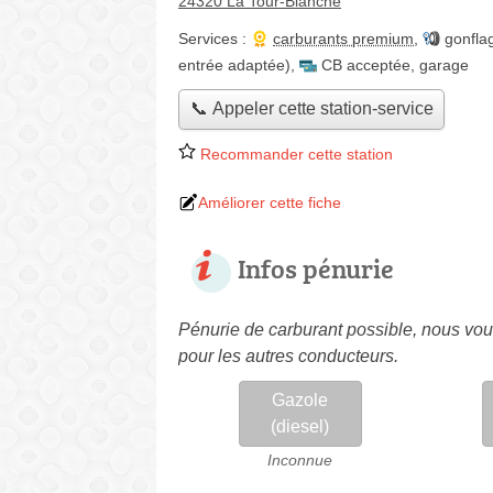
24320 La Tour-Blanche
Services :
carburants premium
,
gonfla
entrée adaptée)
,
CB acceptée
,
garage
📞 Appeler cette station-service
Recommander cette station
Améliorer cette fiche
Infos pénurie
Pénurie de carburant possible, nous vous
pour les autres conducteurs.
Gazole
(diesel)
Inconnue