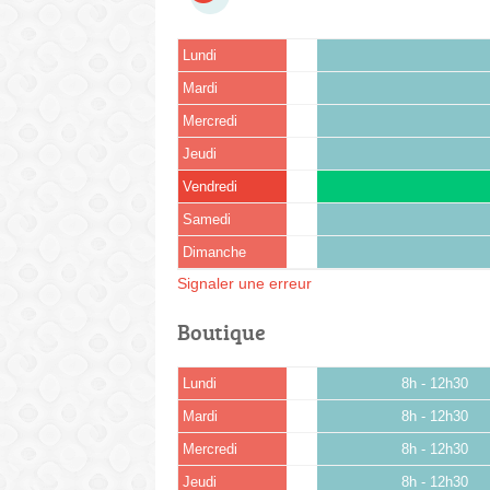
Lundi
Mardi
Mercredi
Jeudi
Vendredi
Samedi
Dimanche
Signaler une erreur
Boutique
Lundi
8h - 12h30
Mardi
8h - 12h30
Mercredi
8h - 12h30
Jeudi
8h - 12h30