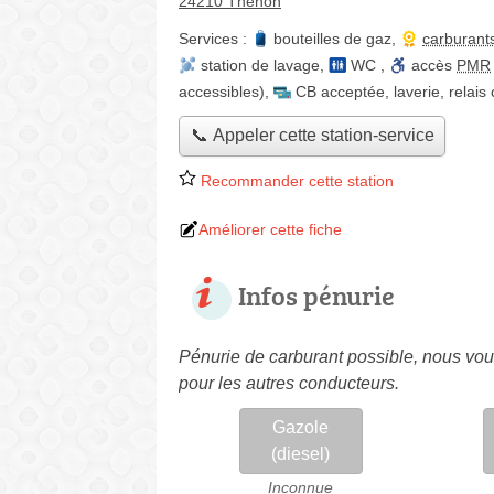
24210 Thenon
Services :
bouteilles de gaz
,
carburant
station de lavage
,
WC
,
accès
PMR
accessibles)
,
CB acceptée
,
laverie
,
relais 
📞 Appeler cette station-service
Recommander cette station
Améliorer cette fiche
Infos pénurie
Pénurie de carburant possible, nous vous
pour les autres conducteurs.
Gazole
(diesel)
Inconnue