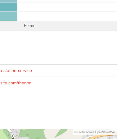
Fermé
a station-service
xsite.com/thenon
© contributeurs OpenStreetMap