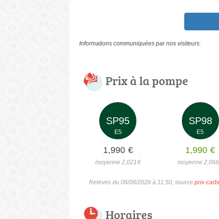
Informations communiquées par nos visiteurs.
Prix à la pompe
SP95
SP98
E5
E5
1,990
€
1,990
€
moyenne 2,021
€
moyenne 2,06
Relevés du 06/08/2026 à 11:50, source
prix-carb
Horaires