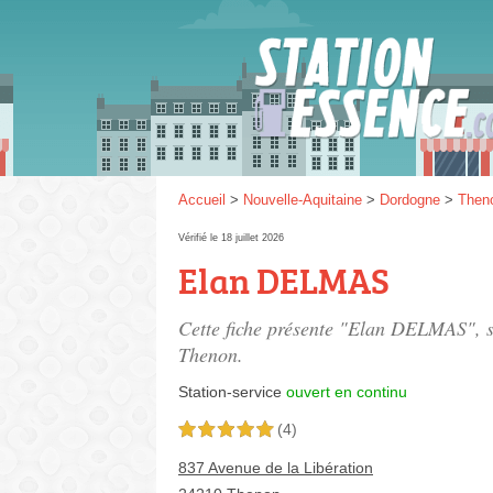
Gaz
SP 9
Accueil
>
Nouvelle-Aquitaine
>
Dordogne
>
Then
Vérifié le 18 juillet 2026
Elan DELMAS
SP 9
Cette fiche présente "Elan DELMAS", s
Thenon.
Station-service
ouvert en continu
(4)
5,0 étoiles sur 5
837 Avenue de la Libération