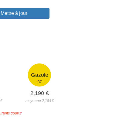
Mettre à jour
Gazole
B7
2,190
€
6
€
moyenne 2,154
€
urants.gouv.fr