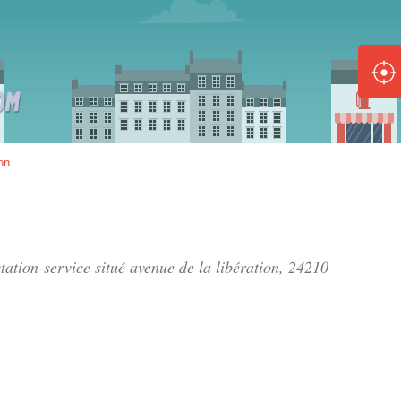
ole :
Disponible
Épuisé
8 :
on
Disponible
Épuisé
5 :
tation-service situé
avenue de la libération
, 24210
Disponible
Épuisé
Fe