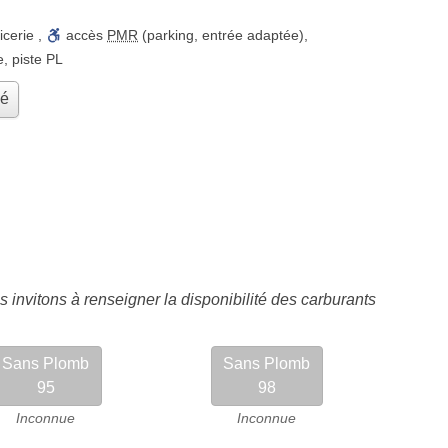
icerie
,
accès
PMR
(parking, entrée adaptée)
,
e
,
piste PL
hé
 invitons à renseigner la disponibilité des carburants
Sans Plomb
Sans Plomb
95
98
Inconnue
Inconnue