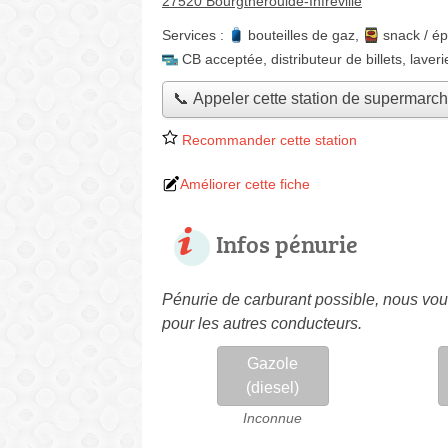
27520 Bourgtheroulde-Infreville
Services :
bouteilles de gaz
,
snack / ép
CB acceptée
,
distributeur de billets
,
laveri
📞 Appeler cette station de supermarc
Recommander cette station
Améliorer cette fiche
Infos pénurie
Pénurie de carburant possible, nous vous
pour les autres conducteurs.
Gazole
(diesel)
Inconnue