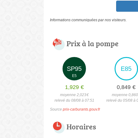
Informations communiquées par nos visiteurs.
Prix à la pompe
SP95
E85
E5
1,929
€
0,849
€
moyenne 2,023
€
moyenne 0,86
relevé du 08/08 à 07:51
relevé du 05/08 à 
Source
prix-carburants.gouv.fr
Horaires