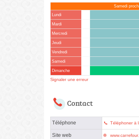
Samedi proch
Lundi
Mardi
Mercredi
Jeudi
Vendredi
Samedi
Dimanche
Signaler une erreur
Contact
Téléphone
Téléphoner à 
Site web
www.carrefour