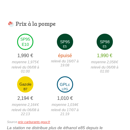
Prix à la pompe
SP95
SP95
SP98
E10
E5
E5
1,990
€
épuisé
1,990
€
relevé du 16/07 à
moyenne 1,975
€
moyenne 2,058
€
19:08
relevé du 06/08 à
relevé du 06/08 à
01:00
01:00
Gazole
GPLc
B7
LPG
2,194
€
1,010
€
moyenne 2,164
€
moyenne 1,034
€
relevé du 06/08 à
relevé du 17/07 à
22:13
21:19
Source
prix-carburants.gouv.fr
La station ne distribue plus de éthanol e85 depuis le