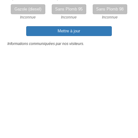
Gazole (diesel)
Sans Plomb 95
Sans Plomb 98
Inconnue
Inconnue
Inconnue
Mettre à jour
Informations communiquées par nos visiteurs.