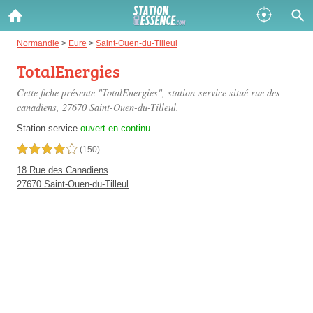
Gazole :
Normandie
>
Eure
>
Saint-Ouen-du-Tilleul
TotalEnergies
Disponible
Épuisé
Cette fiche présente "TotalEnergies", station-service situé
rue des
SP 98 :
canadiens
, 27670 Saint-Ouen-du-Tilleul.
Disponible
Épuisé
Station-service
ouvert en continu
4,0 étoiles sur 5
(150)
SP 95 :
18 Rue des Canadiens
Disponible
Épuisé
27670 Saint-Ouen-du-Tilleul
Fermer