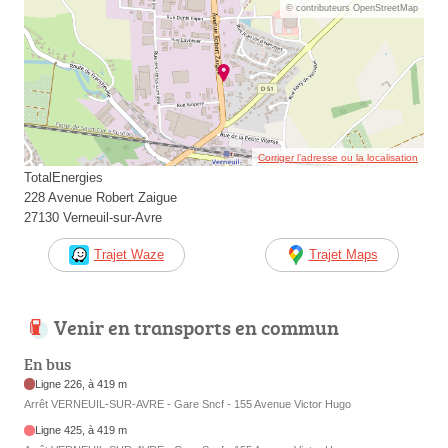
© contributeurs OpenStreetMap
Corriger l’adresse ou la localisation
TotalEnergies
228 Avenue Robert Zaigue
27130 Verneuil-sur-Avre
Trajet Waze
Trajet Maps
Venir en transports en commun
En bus
Ligne 226, à 419 m
Arrêt VERNEUIL-SUR-AVRE - Gare Sncf - 155 Avenue Victor Hugo
Ligne 425, à 419 m