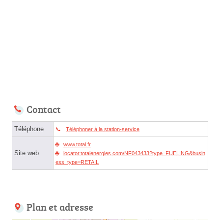
Contact
Téléphone
Téléphoner à la station-service
www.total.fr
Site web
locator.totalenergies.com/NF043433?type=FUELING&busin
ess_type=RETAIL
Plan et adresse