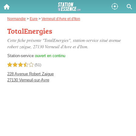
Gazole :
Normandie
>
Eure
>
Verneuil d'Avre et d'Iton
TotalEnergies
Disponible
Épuisé
Cette fiche présente "TotalEnergies", station-service situé
avenue
SP 98 :
robert zaigue
, 27130 Verneuil d'Avre et d'Iton.
Disponible
Épuisé
Station-service
ouvert en continu
3,5 étoiles sur 5
(51)
SP 95 :
228 Avenue Robert Zaigue
Disponible
Épuisé
27130 Verneuil-sur-Avre
Fermer