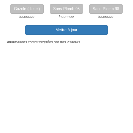
Gazole (diesel)
Sans Plomb 95
Sans Plomb 98
Inconnue
Inconnue
Inconnue
Mettre à jour
Informations communiquées par nos visiteurs.