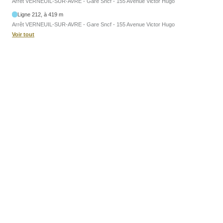
Arrêt VERNEUIL-SUR-AVRE - Gare Sncf - 155 Avenue Victor Hugo
Ligne 212, à 419 m
Arrêt VERNEUIL-SUR-AVRE - Gare Sncf - 155 Avenue Victor Hugo
Voir tout