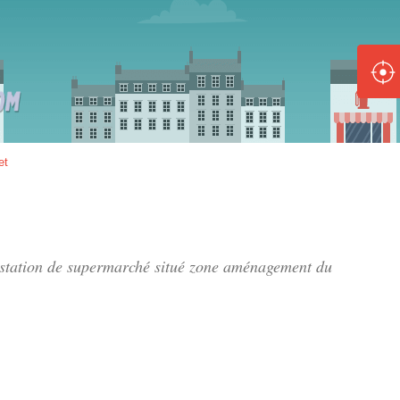
ole :
Disponible
Épuisé
8 :
et
Disponible
Épuisé
5 :
 station de supermarché situé
zone aménagement du
Disponible
Épuisé
Fe