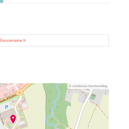
ⓐsocamaine.fr
© contributeurs OpenStreetMap