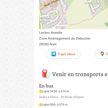
Leclerc Anetdis
Zone Aménagement du Debucher
28260 Anet
Trajet Waze
T
Venir en transports
En bus
Ligne 5438, à 674 m
Arrêt Le Pérou - 35 Route d'Oulins
Ligne 88A, à 674 m