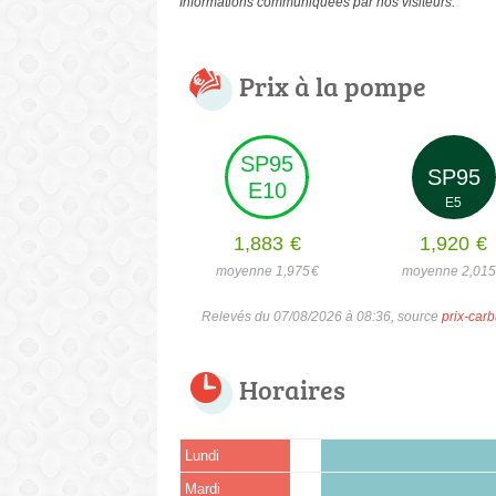
Informations communiquées par nos visiteurs.
Prix à la pompe
SP95
SP95
E10
E5
1,883
€
1,920
€
moyenne 1,975
€
moyenne 2,01
Relevés du 07/08/2026 à 08:36, source
prix-carb
Horaires
Lundi
Mardi