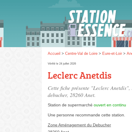
Gaz
SP 9
Accueil
>
Centre-Val de Loire
>
Eure-et-Loir
>
An
Vérifié le 24 juillet 2026
Leclerc Anetdis
SP 9
Cette fiche présente "Leclerc Anetdis",
debucher
, 28260 Anet.
Station de supermarché
ouvert en continu
Une personne
recommande
cette station.
Zone Aménagement du Debucher