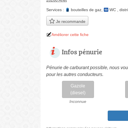
28260 Anet
Services :
bouteilles de gaz
,
WC
,
distr
Je recommande
Améliorer cette fiche
Infos pénurie
Pénurie de carburant possible, nous vous
pour les autres conducteurs.
Gazole
(diesel)
Inconnue