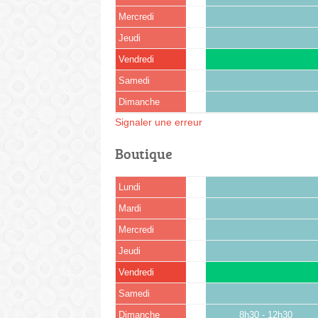
Mercredi
Jeudi
Vendredi
Samedi
Dimanche
Signaler une erreur
Boutique
Lundi
Mardi
Mercredi
Jeudi
Vendredi
Samedi
Dimanche
8h30 - 12h30