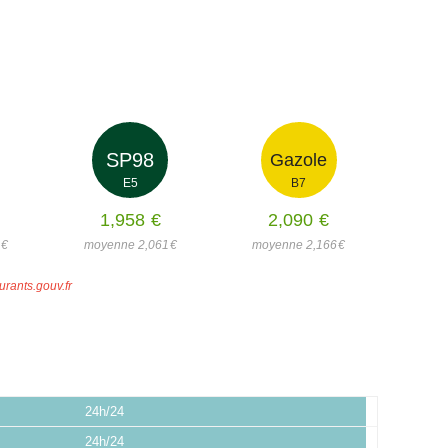
SP98
Gazole
E5
B7
1,958
€
2,090
€
5
€
moyenne 2,061
€
moyenne 2,166
€
urants.gouv.fr
24h/24
24h/24