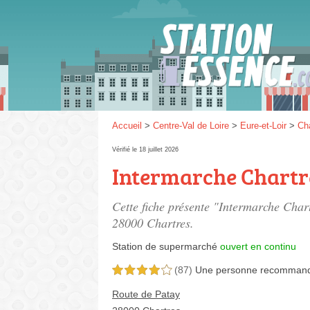
Gaz
SP 9
Accueil
>
Centre-Val de Loire
>
Eure-et-Loir
>
Ch
Vérifié le 18 juillet 2026
Intermarche Chartr
SP 9
Cette fiche présente "Intermarche Char
28000 Chartres.
Station de supermarché
ouvert en continu
(87)
Une personne
recomman
4,0 étoiles sur 5
Route de Patay