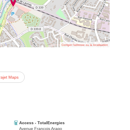
Corriger l’adresse ou la localisation
rajet Maps
Access - TotalEnergies
Avenue François Arago