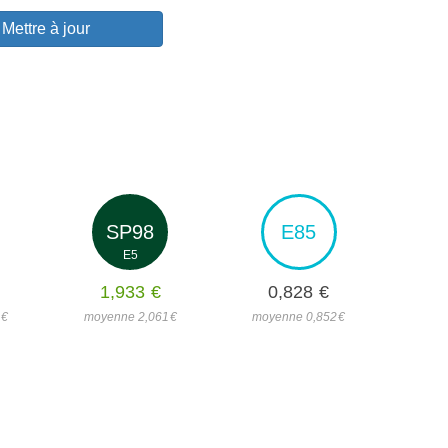
Mettre à jour
SP98
E85
E5
1,933
€
0,828
€
3
€
moyenne 2,061
€
moyenne 0,852
€