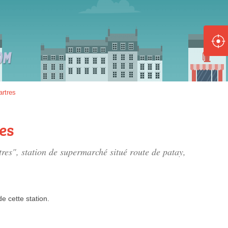
ole :
Disponible
Épuisé
8 :
artres
Disponible
Épuisé
es
5 :
tres", station de supermarché situé
route de patay
,
Disponible
Épuisé
de
cette station.
Fe