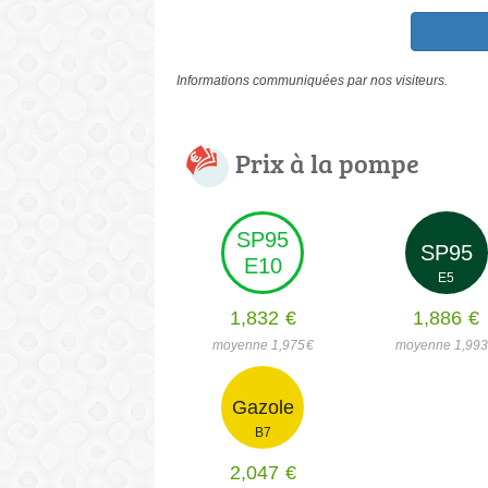
Informations communiquées par nos visiteurs.
Prix à la pompe
SP95
SP95
E10
E5
1,832
€
1,886
€
moyenne 1,975
€
moyenne 1,99
Gazole
B7
2,047
€