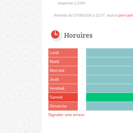
moyenne 2,159
€
Relevés du 07/08/2026 à 12:07, source
prix-carb
Horaires
Lundi
Mardi
Mercredi
Jeudi
Vendredi
Samedi
Dimanche
Signaler une erreur