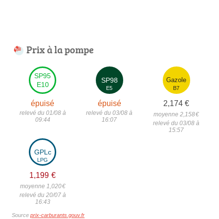
Prix à la pompe
SP95
SP98
Gazole
E10
E5
B7
épuisé
épuisé
2,174
€
relevé du 01/08 à
relevé du 03/08 à
moyenne 2,158
€
09:44
16:07
relevé du 03/08 à
15:57
GPLc
LPG
1,199
€
moyenne 1,020
€
relevé du 20/07 à
16:43
Source
prix-carburants.gouv.fr