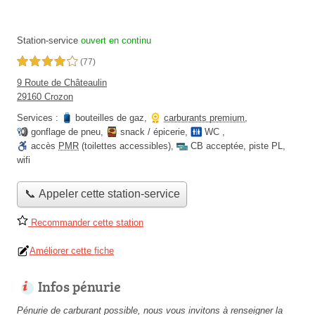
Station-service
ouvert en continu
4,0 étoiles sur 5
(77)
9 Route de Châteaulin
29160 Crozon
Services :
bouteilles de gaz
,
carburants premium
,
gonflage de pneu
,
snack / épicerie
,
WC
,
accès
PMR
(toilettes accessibles)
,
CB acceptée
,
piste PL
,
wifi
📞 Appeler cette station-service
Recommander cette station
Améliorer cette fiche
Infos pénurie
Pénurie de carburant possible, nous vous invitons à renseigner la