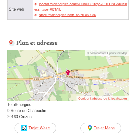
locator.totalenergies.com/NF080086?type=FUELING&busin
Site web
ess_type=RETAIL
store.totalenergies.be/fr_be/NF080086
Plan et adresse
© contributeurs OpenStreetMap
Corriger l’adresse ou la localisation
TotalEnergies
9 Route de Châteaulin
29160 Crozon
Trajet Waze
Trajet Maps