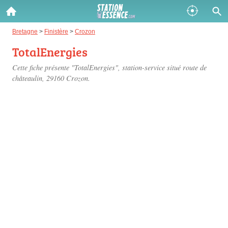
Gazole :
Bretagne
>
Finistère
>
Crozon
TotalEnergies
Disponible
Épuisé
Cette fiche présente "TotalEnergies", station-service situé
route de
SP 98 :
châteaulin
, 29160 Crozon.
Disponible
Épuisé
SP 95 :
Disponible
Épuisé
Fermer