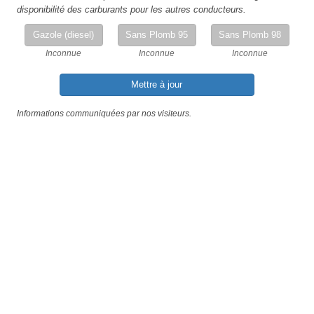
disponibilité des carburants pour les autres conducteurs.
Gazole (diesel)
Sans Plomb 95
Sans Plomb 98
Inconnue
Inconnue
Inconnue
Mettre à jour
Informations communiquées par nos visiteurs.