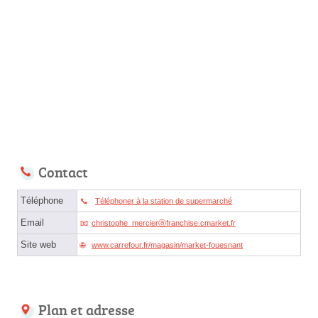
Contact
Téléphone
Téléphoner à la station de supermarché
Email
christophe_mercierⓐfranchise.cmarket.fr
Site web
www.carrefour.fr/magasin/market-fouesnant
Plan et adresse