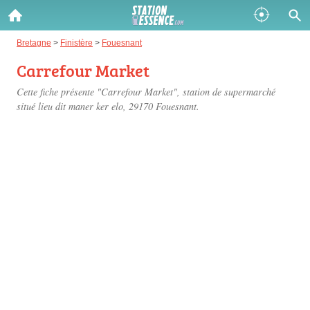
Gazole :
Bretagne
>
Finistère
>
Fouesnant
Carrefour Market
Disponible
Épuisé
Cette fiche présente "Carrefour Market", station de supermarché
SP 98 :
situé
lieu dit maner ker elo
, 29170 Fouesnant.
Disponible
Épuisé
SP 95 :
Disponible
Épuisé
Fermer