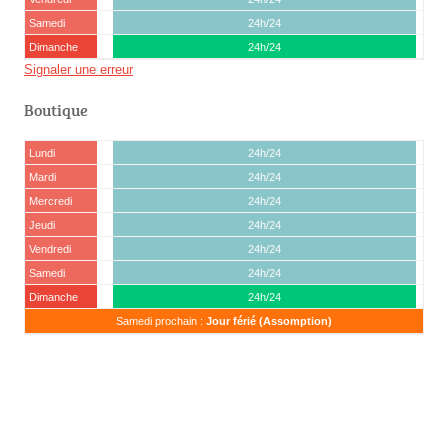
Samedi
24h/24
Dimanche
24h/24
Signaler une erreur
Boutique
Lundi
24h/24
Mardi
24h/24
Mercredi
24h/24
Jeudi
24h/24
Vendredi
24h/24
Samedi
24h/24
Dimanche
24h/24
Samedi prochain :
Jour férié (Assomption)