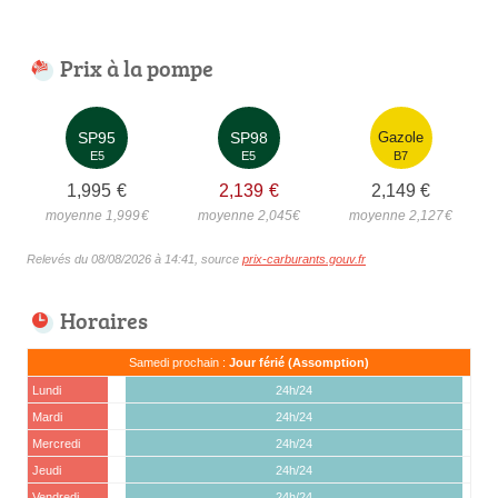
Prix à la pompe
SP95
SP98
Gazole
E5
E5
B7
1,995
€
2,139
€
2,149
€
moyenne 1,999
€
moyenne 2,045
€
moyenne 2,127
€
Relevés du 08/08/2026 à 14:41, source
prix-carburants.gouv.fr
Horaires
Samedi prochain :
Jour férié (Assomption)
Lundi
24h/24
Mardi
24h/24
Mercredi
24h/24
Jeudi
24h/24
Vendredi
24h/24