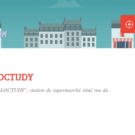
ole :
Disponible
Épuisé
8 :
Disponible
Épuisé
LOCTUDY
5 :
et LOCTUDY", station de supermarché situé
rue du
Disponible
Épuisé
Fe