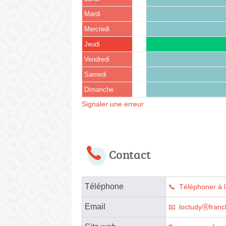
Mardi
Mercredi
Jeudi
Vendredi
Samedi
Dimanche
Signaler une erreur
Contact
Téléphone
Téléphoner à 
Email
loctudyⓐfranch