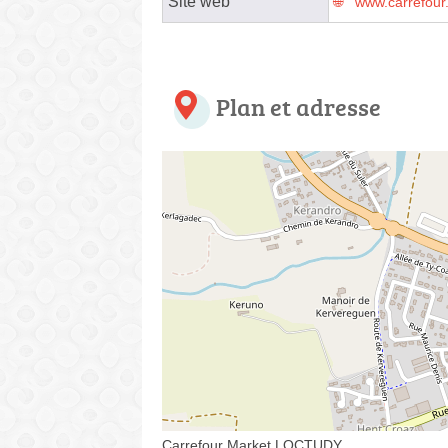
Site web
www.carrefour.
Plan et adresse
Carrefour Market LOCTUDY