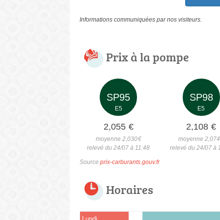
Informations communiquées par nos visiteurs.
Prix à la pompe
SP95
SP98
E5
E5
2,055
€
2,108
€
moyenne 2,030
€
moyenne 2,07
relevé du 24/07 à 11:48
relevé du 24/07 à 
Source
prix-carburants.gouv.fr
Horaires
Lundi