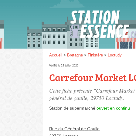
Gaz
SP 9
Accueil
>
Bretagne
>
Finistère
>
Loctudy
Vérifié le 24 juillet 2026
Carrefour Market 
SP 9
Cette fiche présente "Carrefour Mark
général de gaulle
, 29750 Loctudy.
Station de supermarché
ouvert en continu
Rue du Général de Gaulle