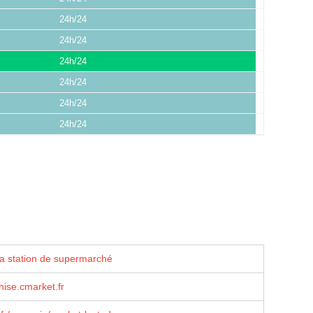
24h/24
24h/24
24h/24
24h/24
24h/24
24h/24
la station de supermarché
ise.cmarket.fr