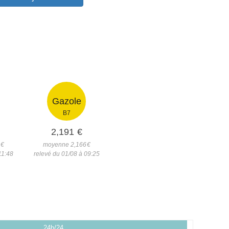
Gazole
B7
2,191
€
4
€
moyenne 2,166
€
11:48
relevé du 01/08 à 09:25
24h/24