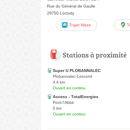
Rue du Général de Gaulle
29750 Loctudy
Trajet Waze
T
Stations à proximité
Super U PLOBANNALEC
Plobannalec-Lesconil
4.4 km
Ouvert en continu
Access - TotalEnergies
Pont-l'Abbé
5 km
Ouvert en continu