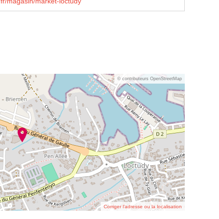
fr/magasin/market-loctudy
© contributeurs OpenStreetMap
Corriger l’adresse ou la localisation