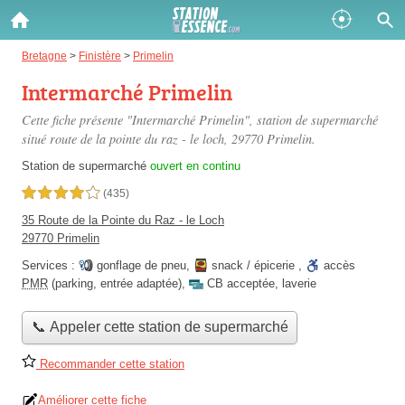
Gazole :
Bretagne
>
Finistère
>
Primelin
Intermarché Primelin
Disponible
Épuisé
Cette fiche présente "Intermarché Primelin", station de supermarché
SP 98 :
situé
route de la pointe du raz - le loch
, 29770 Primelin.
Disponible
Épuisé
Station de supermarché
ouvert en continu
4,0 étoiles sur 5
(435)
SP 95 :
35 Route de la Pointe du Raz - le Loch
Disponible
Épuisé
29770 Primelin
Services :
gonflage de pneu
,
snack / épicerie
,
accès
PMR
(parking, entrée adaptée)
,
CB acceptée
,
laverie
📞 Appeler cette station de supermarché
Fermer
Recommander cette station
Améliorer cette fiche