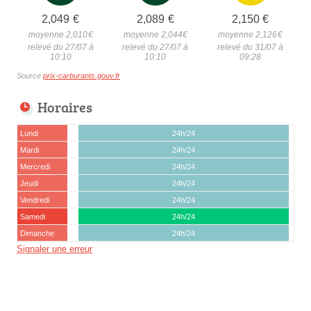
2,049
€
2,089
€
2,150
€
moyenne 2,010
€
moyenne 2,044
€
moyenne 2,126
€
relevé du 27/07 à
relevé du 27/07 à
relevé du 31/07 à
10:10
10:10
09:28
Source
prix-carburants.gouv.fr
Horaires
Lundi
24h/24
Mardi
24h/24
Mercredi
24h/24
Jeudi
24h/24
Vendredi
24h/24
Samedi
24h/24
Dimanche
24h/24
Signaler une erreur