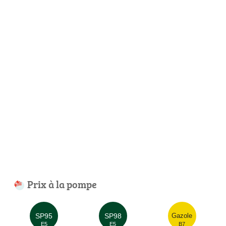
Prix à la pompe
SP95
SP98
Gazole
E5
E5
B7