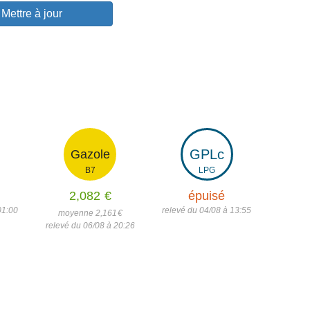
Mettre à jour
GPLc
Gazole
B7
LPG
2,082
€
épuisé
01:00
relevé du 04/08 à 13:55
moyenne 2,161
€
relevé du 06/08 à 20:26