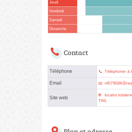
Jeudi
Vendredi
Samedi
Dimanche
Contact
Téléphone
Téléphoner à l
Email
nf079586ⓐresm
locator.tota
Site web
TAIL
Plan et adresse