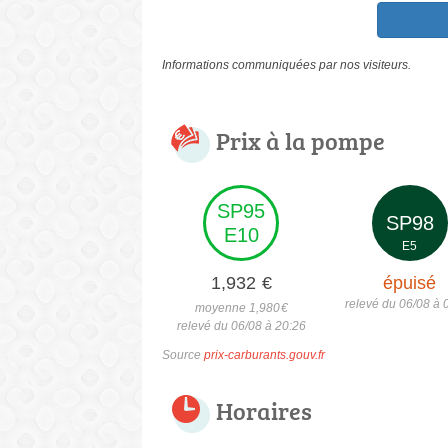
Informations communiquées par nos visiteurs.
Prix à la pompe
SP95
SP98
E10
E5
1,932
€
épuisé
relevé du 06/08 à 
moyenne 1,980
€
relevé du 06/08 à 20:26
Source
prix-carburants.gouv.fr
Horaires