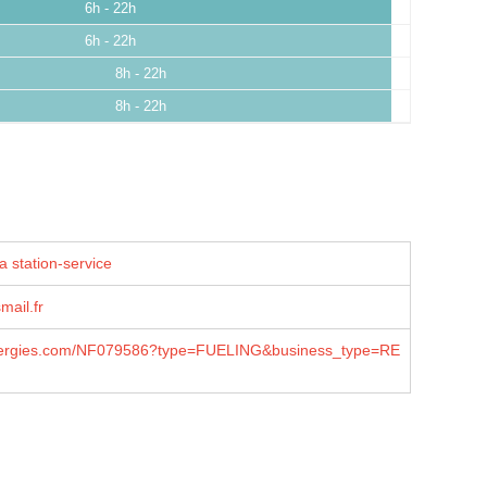
6h - 22h
6h - 22h
8h - 22h
8h - 22h
a station-service
ail.fr
lenergies.com/NF079586?type=FUELING&business_type=RE