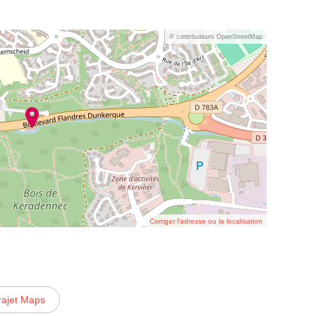
© contributeurs OpenStreetMap
Corriger l’adresse ou la localisation
rajet Maps