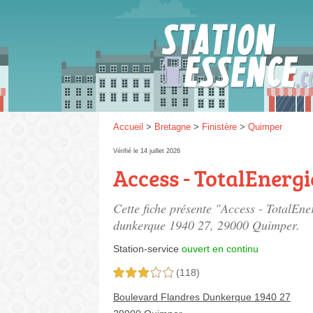
Gaz
SP 9
Accueil
>
Bretagne
>
Finistère
>
Quimper
Vérifié le 14 juillet 2026
Access - TotalEnergi
SP 9
Cette fiche présente "Access - TotalEne
dunkerque 1940 27
, 29000 Quimper.
Station-service
ouvert en continu
(118)
3,0 étoiles sur 5
Boulevard Flandres Dunkerque 1940 27