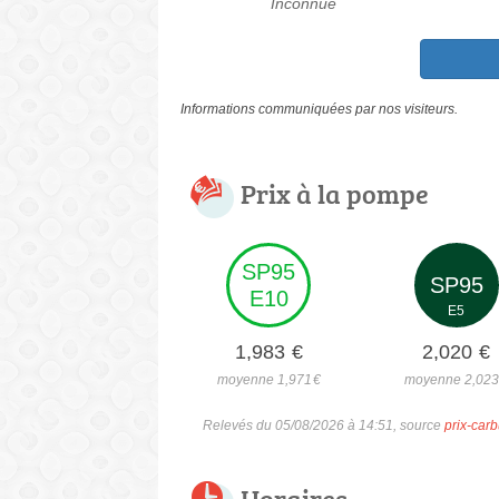
Inconnue
Informations communiquées par nos visiteurs.
Prix à la pompe
SP95
SP95
E10
E5
1,983
€
2,020
€
moyenne 1,971
€
moyenne 2,02
Relevés du 05/08/2026 à 14:51, source
prix-carb
Horaires