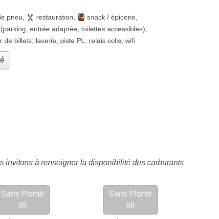
de pneu
,
restauration
,
snack / épicerie
,
(parking, entrée adaptée, toilettes accessibles)
,
r de billets
,
laverie
,
piste PL
,
relais colis
,
wifi
hé
 invitons à renseigner la disponibilité des carburants
Sans Plomb
Sans Plomb
95
98