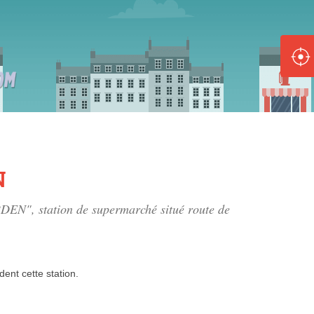
ole :
Disponible
Épuisé
8 :
Disponible
Épuisé
N
5 :
DEN", station de supermarché situé
route de
Disponible
Épuisé
dent
cette station.
Fe