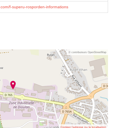
com/f-superu-rosporden-informations
© contributeurs OpenStreetMap
Corriger l’adresse ou la localisation