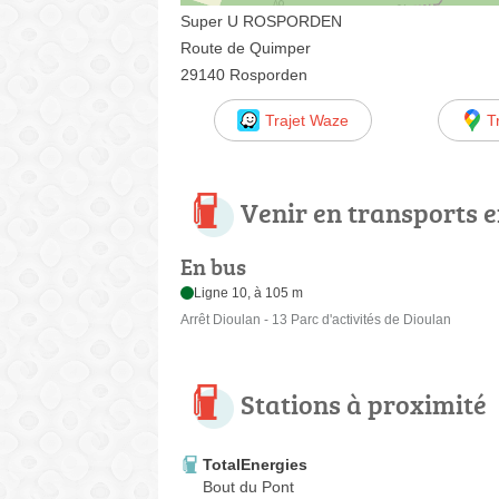
Super U ROSPORDEN
Route de Quimper
29140 Rosporden
Trajet Waze
T
Venir en transports
En bus
Ligne 10, à 105 m
Arrêt Dioulan - 13 Parc d'activités de Dioulan
Stations à proximité
TotalEnergies
Bout du Pont