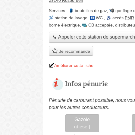
29140 Rosporden
Services :
bouteilles de gaz
,
gonflage 
station de lavage
,
WC
,
accès
PMR
borne électrique
,
CB acceptée
,
distributeu
📞 Appeler cette station de supermarc
Je recommande
Améliorer cette fiche
Infos pénurie
Pénurie de carburant possible, nous vous
pour les autres conducteurs.
Gazole
(diesel)