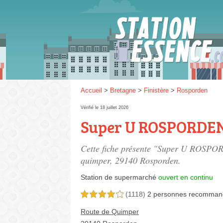
Gaz
SP 9
Accueil
>
Bretagne
>
Finistère
>
Rosporden
Vérifié le 18 juillet 2026
Super U ROSPORDE
SP 9
Cette fiche présente "Super U ROSPOR
quimper
, 29140 Rosporden.
Station de supermarché
ouvert en continu
(1118)
2 personnes
recomman
4,0 étoiles sur 5
Route de Quimper