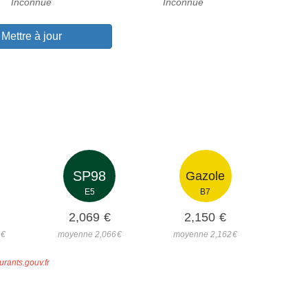
Inconnue
Inconnue
Mettre à jour
SP98
Gazole
E5
B7
2,069
€
2,150
€
3
€
moyenne 2,066
€
moyenne 2,162
€
urants.gouv.fr