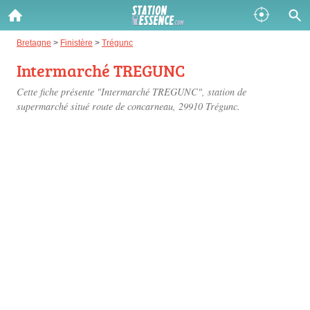
Gazole :
Bretagne
>
Finistère
>
Trégunc
Intermarché TREGUNC
Disponible
Épuisé
Cette fiche présente "Intermarché TREGUNC", station de
SP 98 :
supermarché situé
route de concarneau
, 29910 Trégunc.
Disponible
Épuisé
SP 95 :
Disponible
Épuisé
Fermer