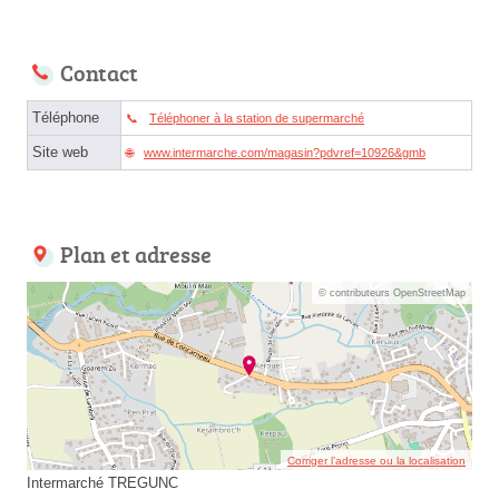
Contact
Téléphone
Téléphoner à la station de supermarché
Site web
www.intermarche.com/magasin?pdvref=10926&gmb
Plan et adresse
© contributeurs OpenStreetMap
Corriger l’adresse ou la localisation
Intermarché TREGUNC