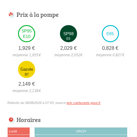
Prix à la pompe
SP95
SP98
E85
E10
E5
1,929
€
2,029
€
0,828
€
moyenne 1,955
€
moyenne 2,052
€
moyenne 0,827
€
Gazole
B7
2,149
€
moyenne 2,138
€
Relevés du 06/08/2026 à 07:43, source
prix-carburants.gouv.fr
Horaires
Lundi
24h/24