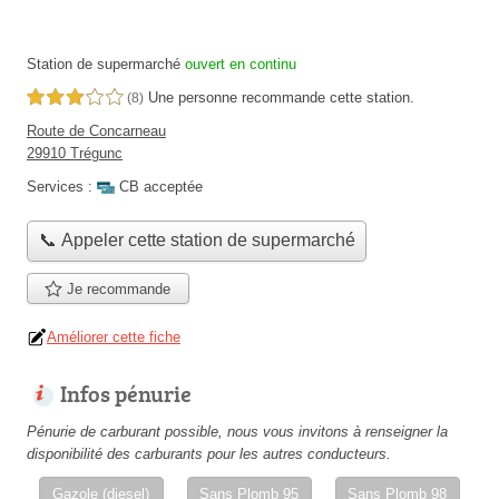
Station de supermarché
ouvert en continu
Une personne
recommande
cette station.
3,0 étoiles sur 5
(8)
Route de Concarneau
29910 Trégunc
Services :
CB acceptée
📞 Appeler cette station de supermarché
Je recommande
Améliorer cette fiche
Infos pénurie
Pénurie de carburant possible, nous vous invitons à renseigner la
disponibilité des carburants pour les autres conducteurs.
Gazole (diesel)
Sans Plomb 95
Sans Plomb 98