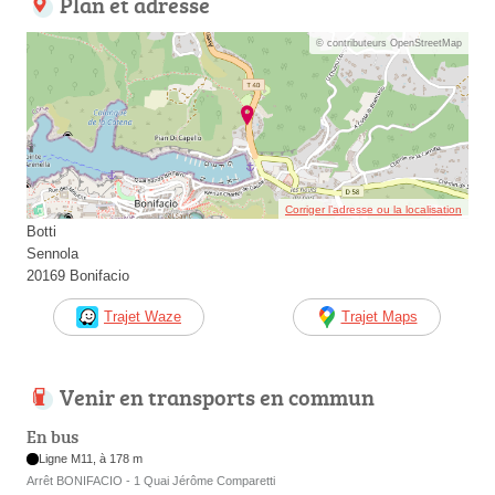
Plan et adresse
© contributeurs OpenStreetMap
Corriger l’adresse ou la localisation
Botti
Sennola
20169 Bonifacio
Trajet Waze
Trajet Maps
Venir en transports en commun
En bus
Ligne M11, à 178 m
Arrêt BONIFACIO - 1 Quai Jérôme Comparetti