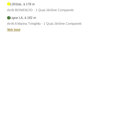
L001bis, à 178 m
Arrêt BONIFACIO - 1 Quai Jérôme Comparetti
Ligne LA, à 182 m
Arrêt A Marina Trinighilu - 1 Quai Jérôme Comparetti
Voir tout