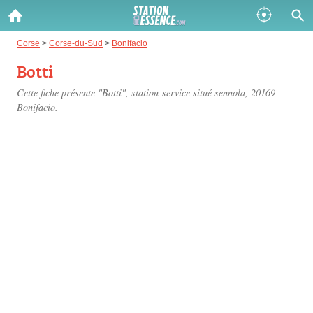
Gazole :
Corse
>
Corse-du-Sud
>
Bonifacio
Botti
Disponible
Épuisé
Cette fiche présente "Botti", station-service situé
sennola
, 20169
SP 98 :
Bonifacio.
Disponible
Épuisé
SP 95 :
Disponible
Épuisé
Fermer