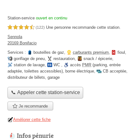
Station-service
ouvert en continu
Une personne
recommande
cette station.
4,5 étoiles sur 5
(122)
Sennola
20169 Bonifacio
Services :
bouteilles de gaz
,
carburants premium
,
fioul
,
gonflage de pneu
,
restauration
,
snack / épicerie
,
station de lavage
,
WC
,
accès
PMR
(parking, entrée
adaptée, toilettes accessibles)
,
borne électrique
,
CB acceptée
,
distributeur de billets
,
garage
📞 Appeler cette station-service
Je recommande
Améliorer cette fiche
Infos pénurie