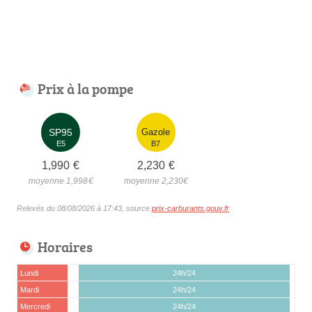
Prix à la pompe
SP95
Gazole
E5
B7
1,990
€
2,230
€
moyenne 1,998
€
moyenne 2,230
€
Relevés du 08/08/2026 à 17:43, source
prix-carburants.gouv.fr
Horaires
Lundi
24h/24
Mardi
24h/24
Mercredi
24h/24