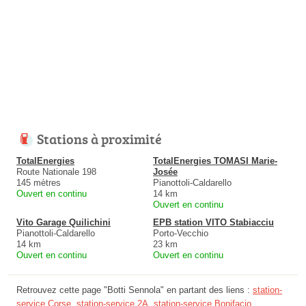
Stations à proximité
TotalEnergies
TotalEnergies TOMASI Marie-
Route Nationale 198
Josée
145 mètres
Pianottoli-Caldarello
Ouvert en continu
14 km
Ouvert en continu
Vito Garage Quilichini
EPB station VITO Stabiacciu
Pianottoli-Caldarello
Porto-Vecchio
14 km
23 km
Ouvert en continu
Ouvert en continu
Retrouvez cette page "Botti Sennola" en partant des liens :
station-
service Corse
,
station-service 2A
,
station-service Bonifacio
.