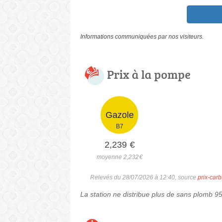
Informations communiquées par nos visiteurs.
Prix à la pompe
Gazole
B7
2,239
€
moyenne 2,232
€
Relevés du 28/07/2026 à 12:40, source
prix-carb
La station ne distribue plus de sans plomb 9