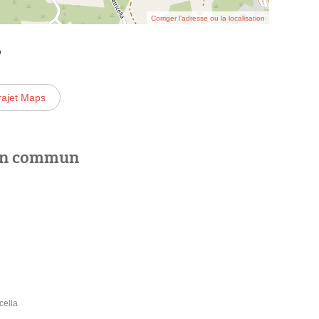
Corriger l’adresse ou la localisation
o
rajet Maps
 en commun
cella