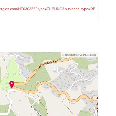
lenergies.com/NF030386?type=FUELING&business_type=RE
© contributeurs OpenStreetMap