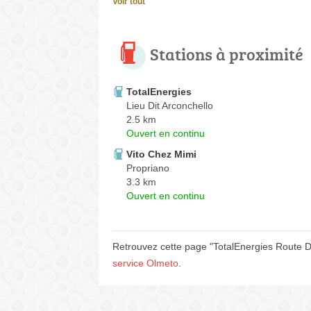
Voir tout
Stations à proximité
TotalEnergies
Lieu Dit Arconchello
2.5 km
Ouvert en continu
Vito Chez Mimi
Propriano
3.3 km
Ouvert en continu
Retrouvez cette page "TotalEnergies Route D
service Olmeto
.