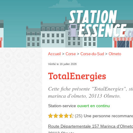
Gaz
SP 9
Accueil
>
Corse
>
Corse-du-Sud
>
Olmeto
Vérifié le 16 juillet 2026
TotalEnergies
SP 9
Cette fiche présente "TotalEnergies", s
marinca d'olmeto
, 20113 Olmeto.
Station-service
ouvert en continu
(25)
Une personne
recomman
4,5 étoiles sur 5
Route Départementale 157 Marinca d'Olmet