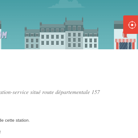
ole :
Disponible
Épuisé
8 :
Disponible
Épuisé
5 :
tation-service situé
route départementale 157
Disponible
Épuisé
de
cette station.
o
Fe