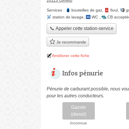
20113 Olmeto
Services :
bouteilles de gaz
,
fioul
,
g
station de lavage
,
WC
,
CB accepté
📞 Appeler cette station-service
Je recommande
Améliorer cette fiche
Infos pénurie
Pénurie de carburant possible, nous vous
pour les autres conducteurs.
Gazole
(diesel)
Inconnue