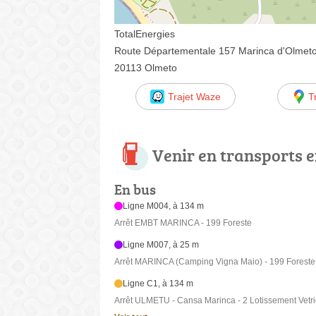
TotalEnergies
Route Départementale 157 Marinca d'Olmet
20113 Olmeto
Trajet Waze
T
Venir en transports
En bus
Ligne M004, à 134 m
Arrêt EMBT MARINCA - 199 Foreste
Ligne M007, à 25 m
Arrêt MARINCA (Camping Vigna Maio) - 199 Foreste
Ligne C1, à 134 m
Arrêt ULMETU - Cansa Marinca - 2 Lotissement Vetri