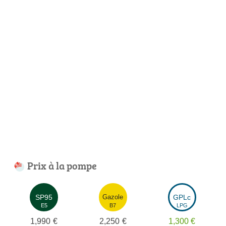
Prix à la pompe
SP95
Gazole
GPLc
E5
B7
LPG
1,990
€
2,250
€
1,300
€