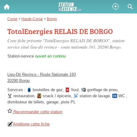
Gazole :
Corse
>
Haute-Corse
>
Borgo
TotalEnergies RELAIS DE BORGO
Disponible
Épuisé
Cette fiche présente "TotalEnergies RELAIS DE BORGO", station-
SP 98 :
service situé
lieu-dit revinco - route nationale 193
, 20290 Borgo.
Disponible
Épuisé
Station-service
ouvert en continu
SP 95 :
Lieu-Dit Revinco - Route Nationale 193
Disponible
Épuisé
20290 Borgo
Services :
bouteilles de gaz
,
fioul
,
gonflage de pneu
,
restauration
,
snack / épicerie
,
station de lavage
,
WC
,
distributeur de billets
,
garage
,
piste PL
Recommander cette station
Fermer
Améliorer cette fiche