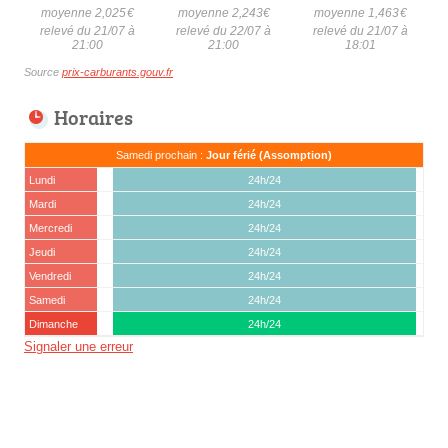
moyenne 2,025
€
moyenne 2,243
€
moyenne 1,463
€
relevé du 21/07 à
relevé du 22/07 à
relevé du 21/07 à
21:00
21:00
18:01
Source
prix-carburants.gouv.fr
Horaires
Samedi prochain :
Jour férié (Assomption)
Lundi
24h/24
Mardi
24h/24
Mercredi
24h/24
Jeudi
24h/24
Vendredi
24h/24
Samedi
24h/24
Dimanche
24h/24
Signaler une erreur