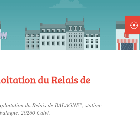
ole :
Disponible
Épuisé
8 :
Disponible
Épuisé
oitation du Relais de
5 :
Disponible
Épuisé
Exploitation du Relais de BALAGNE", station-
a balagne
, 20260 Calvi.
Fe