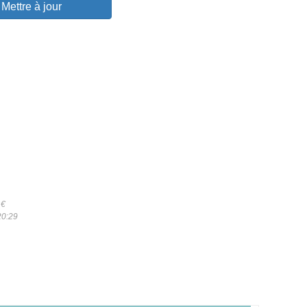
Mettre à jour
6
€
20:29