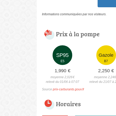
Informations communiquées par nos visiteurs.
Prix à la pompe
SP95
Gazole
E5
B7
1,990
€
2,250
€
moyenne 2,026
€
moyenne 2,24
relevé du 01/06 à 07:07
relevé du 21/07 à 
Source
prix-carburants.gouv.fr
Horaires