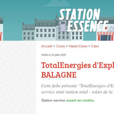
Gaz
SP 9
Accueil
>
Corse
>
Haute-Corse
>
Calvi
Vérifié le 19 juillet 2026
TotalEnergies d'Expl
SP 9
BALAGNE
Cette fiche présente "TotalEnergies d'
service situé
station total - relais de l
Station-service
ouvert en continu