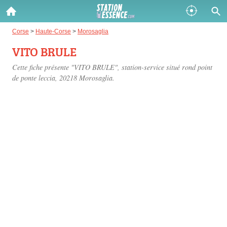
Gazole :
Corse
>
Haute-Corse
>
Morosaglia
VITO BRULE
Disponible
Épuisé
Cette fiche présente "VITO BRULE", station-service situé
rond point
SP 98 :
de ponte leccia
, 20218 Morosaglia.
Disponible
Épuisé
SP 95 :
Disponible
Épuisé
Fermer