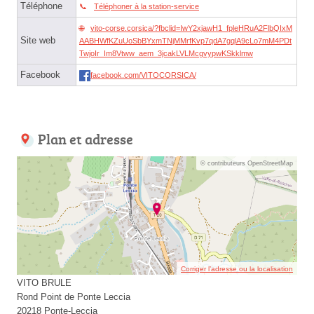
Téléphone
Téléphoner à la station-service
vito-corse.corsica/?fbclid=IwY2xjawH1_fpleHRuA2FlbQIxM
Site web
AABHWfKZuUoSbBYxmTNjMMrfKvp7qdA7gqlA9cLo7mM4PDt
TwjoIr_Im8Vtww_aem_3jcakLVLMcgvypwKSkklmw
Facebook
facebook.com/VITOCORSICA/
Plan et adresse
© contributeurs OpenStreetMap
Corriger l’adresse ou la localisation
VITO BRULE
Rond Point de Ponte Leccia
20218 Ponte-Leccia