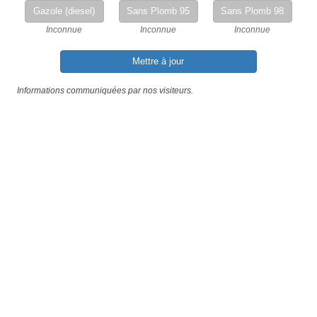
Gazole (diesel)
Sans Plomb 95
Sans Plomb 98
Inconnue
Inconnue
Inconnue
Mettre à jour
Informations communiquées par nos visiteurs.