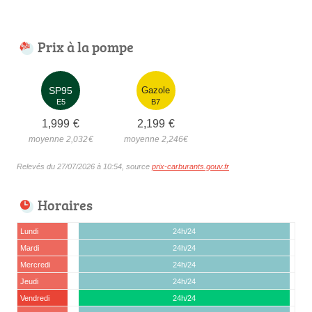
Prix à la pompe
SP95
Gazole
E5
B7
1,999
€
2,199
€
moyenne 2,032
€
moyenne 2,246
€
Relevés du 27/07/2026 à 10:54, source
prix-carburants.gouv.fr
Horaires
Lundi
24h/24
Mardi
24h/24
Mercredi
24h/24
Jeudi
24h/24
Vendredi
24h/24