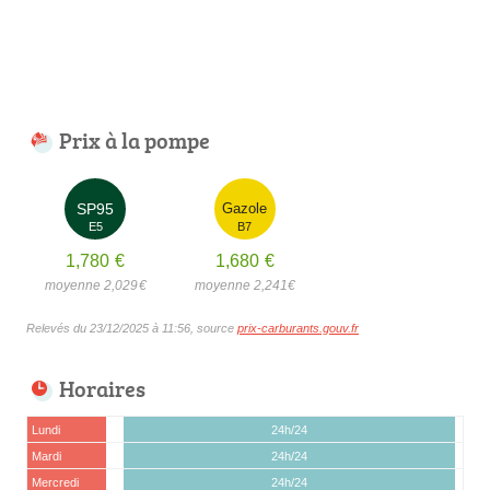
Prix à la pompe
SP95
Gazole
E5
B7
1,780
€
1,680
€
moyenne 2,029
€
moyenne 2,241
€
Relevés du 23/12/2025 à 11:56, source
prix-carburants.gouv.fr
Horaires
Lundi
24h/24
Mardi
24h/24
Mercredi
24h/24