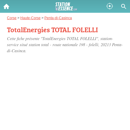
Gazole :
Corse
>
Haute-Corse
>
Penta-di-Casinca
TotalEnergies TOTAL FOLELLI
Disponible
Épuisé
Cette fiche présente "TotalEnergies TOTAL FOLELLI", station-
SP 98 :
service situé
station total - route nationale 198 - folelli
, 20213 Penta-
di-Casinca.
Disponible
Épuisé
SP 95 :
Disponible
Épuisé
Fermer