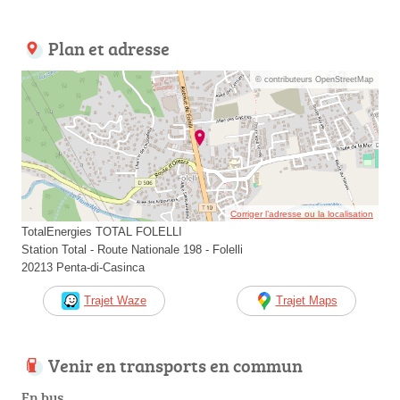
Plan et adresse
© contributeurs OpenStreetMap
Corriger l’adresse ou la localisation
TotalEnergies TOTAL FOLELLI
Station Total - Route Nationale 198 - Folelli
20213 Penta-di-Casinca
Trajet Waze
Trajet Maps
Venir en transports en commun
En bus