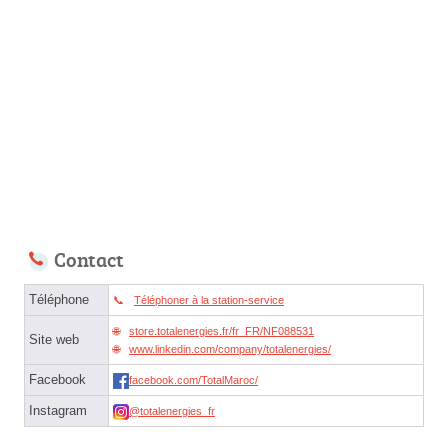
Contact
Téléphone
Téléphoner à la station-service
store.totalenergies.fr/fr_FR/NF088531
Site web
www.linkedin.com/company/totalenergies/
Facebook
facebook.com/TotalMaroc/
Instagram
@totalenergies_fr