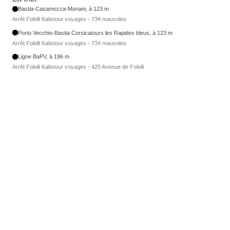
Bastia-Casamozza-Moriani, à 123 m
Arrêt Folelli Kalistour voyages - 734 mausoleo
Porto Vecchio-Bastia Corsicatours les Rapides bleus, à 123 m
Arrêt Folelli Kalistour voyages - 734 mausoleo
Ligne BaPV, à 196 m
Arrêt Folelli Kalistour voyages - 425 Avenue de Folelli