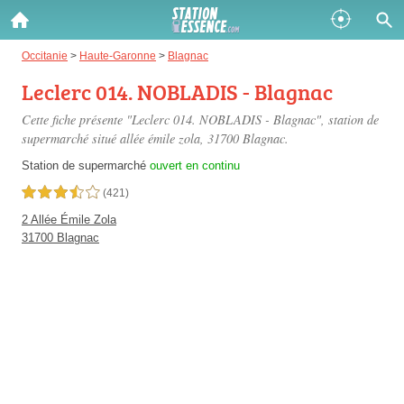
Gazole :
Occitanie
>
Haute-Garonne
>
Blagnac
Leclerc 014. NOBLADIS - Blagnac
Disponible
Épuisé
Cette fiche présente "Leclerc 014. NOBLADIS - Blagnac", station de
SP 98 :
supermarché situé
allée émile zola
, 31700 Blagnac.
Disponible
Épuisé
Station de supermarché
ouvert en continu
3,5 étoiles sur 5
(421)
SP 95 :
2 Allée Émile Zola
Disponible
Épuisé
31700 Blagnac
Fermer