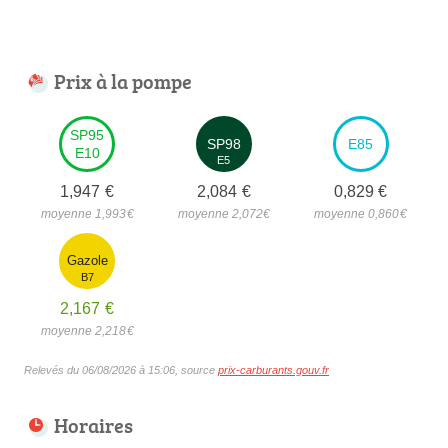
Prix à la pompe
SP95
SP98
E85
E10
E5
1,947
€
2,084
€
0,829
€
moyenne 1,993
€
moyenne 2,072
€
moyenne 0,860
€
Gazole
B7
2,167
€
moyenne 2,218
€
Relevés du 06/08/2026 à 15:06, source
prix-carburants.gouv.fr
Horaires