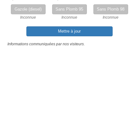
Gazole (diesel)
Sans Plomb 95
Sans Plomb 98
Inconnue
Inconnue
Inconnue
Mettre à jour
Informations communiquées par nos visiteurs.