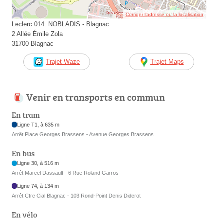
Corriger l’adresse ou la localisation
Leclerc 014. NOBLADIS - Blagnac
2 Allée Émile Zola
31700 Blagnac
Trajet Waze
Trajet Maps
Venir en transports en commun
En tram
Ligne T1, à 635 m
Arrêt Place Georges Brassens - Avenue Georges Brassens
En bus
Ligne 30, à 516 m
Arrêt Marcel Dassault - 6 Rue Roland Garros
Ligne 74, à 134 m
Arrêt Ctre Cial Blagnac - 103 Rond-Point Denis Diderot
En vélo