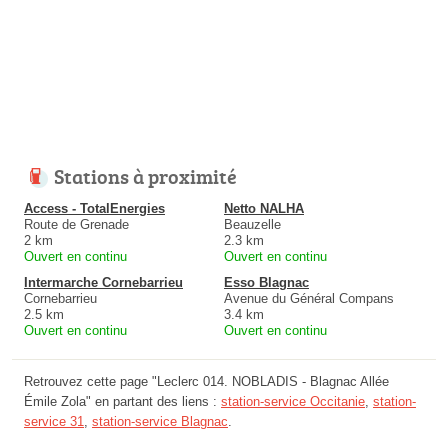
Stations à proximité
Access - TotalEnergies
Netto NALHA
Route de Grenade
Beauzelle
2 km
2.3 km
Ouvert en continu
Ouvert en continu
Intermarche Cornebarrieu
Esso Blagnac
Cornebarrieu
Avenue du Général Compans
2.5 km
3.4 km
Ouvert en continu
Ouvert en continu
Retrouvez cette page "Leclerc 014. NOBLADIS - Blagnac Allée
Émile Zola" en partant des liens :
station-service Occitanie
,
station-
service 31
,
station-service Blagnac
.