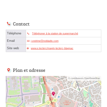
Contact
Téléphone
Téléphoner à la station de supermarché
Email
j.vedrineⓐnobladis.com
Site web
www.e.leclerc/mag/e-leclerc-blagnac
Plan et adresse
© contributeurs OpenStreetMap