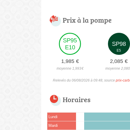
Prix à la pompe
SP95
SP98
E10
E5
1,985
€
2,085
€
moyenne 1,993
€
moyenne 2,08
Relevés du 06/08/2026 à 09:48, source
prix-carb
Horaires
Lundi
Mardi