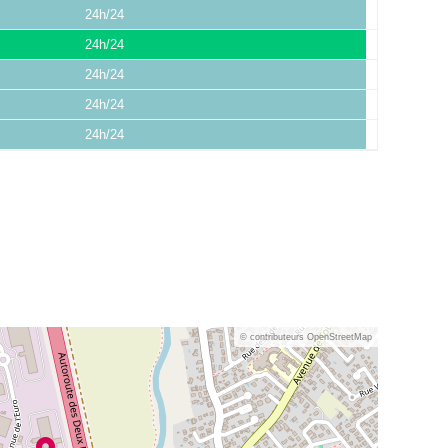
24h/24
24h/24
24h/24
24h/24
24h/24
© contributeurs OpenStreetMap