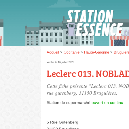
Gaz
SP 9
Accueil
>
Occitanie
>
Haute-Garonne
>
Bruguièr
Vérifié le 16 juillet 2026
Leclerc 013. NOBLAD
SP 9
Cette fiche présente "Leclerc 013. NO
rue gutenberg
, 31150 Bruguières.
Station de supermarché
ouvert en continu
5 Rue Gutenberg