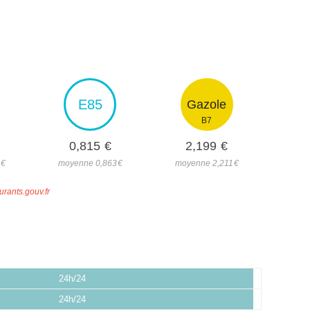
E85
Gazole
B7
0,815
€
2,199
€
0
€
moyenne 0,863
€
moyenne 2,211
€
urants.gouv.fr
24h/24
24h/24