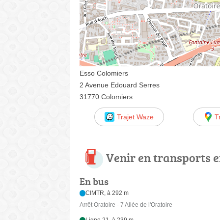
Esso Colomiers
2 Avenue Edouard Serres
31770 Colomiers
Trajet Waze
T
Venir en transports
En bus
CIMTR, à 292 m
Arrêt Oratoire - 7 Allée de l'Oratoire