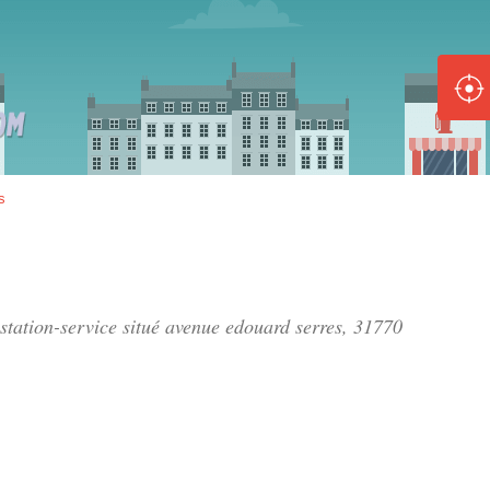
ole :
Disponible
Épuisé
8 :
s
Disponible
Épuisé
5 :
station-service situé
avenue edouard serres
, 31770
Disponible
Épuisé
Fe