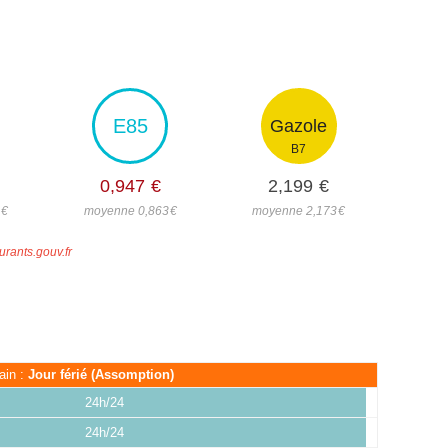
E85
Gazole
B7
0,947
€
2,199
€
1
€
moyenne 0,863
€
moyenne 2,173
€
urants.gouv.fr
ain :
Jour férié (Assomption)
24h/24
24h/24