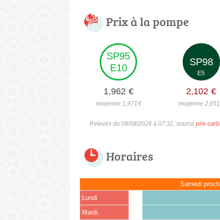
Prix à la pompe
SP95
SP98
E10
E5
1,962
€
2,102
€
moyenne 1,971
€
moyenne 2,05
Relevés du 08/08/2026 à 07:31, source
prix-carb
Horaires
Samedi proch
Lundi
Mardi