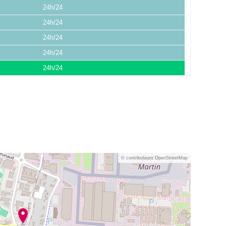
24h/24
24h/24
24h/24
24h/24
24h/24
© contributeurs OpenStreetMap