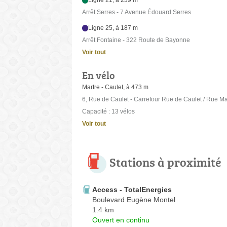
Ligne 21, à 239 m
Arrêt Serres - 7 Avenue Édouard Serres
Ligne 25, à 187 m
Arrêt Fontaine - 322 Route de Bayonne
Voir tout
En vélo
Martre - Caulet, à 473 m
6, Rue de Caulet - Carrefour Rue de Caulet / Rue Ma
Capacité : 13 vélos
Voir tout
Stations à proximité
Access - TotalEnergies
Boulevard Eugène Montel
1.4 km
Ouvert en continu