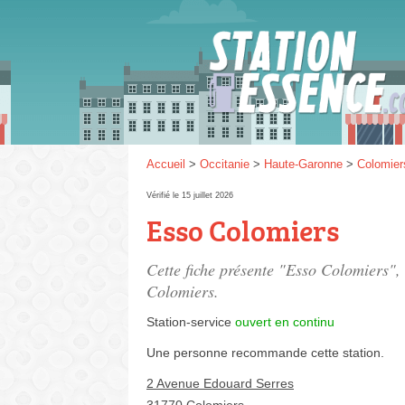
Gaz
SP 9
Accueil
>
Occitanie
>
Haute-Garonne
>
Colomier
Vérifié le 15 juillet 2026
Esso Colomiers
SP 9
Cette fiche présente "Esso Colomiers", 
Colomiers.
Station-service
ouvert en continu
Une personne
recommande
cette station.
2 Avenue Edouard Serres