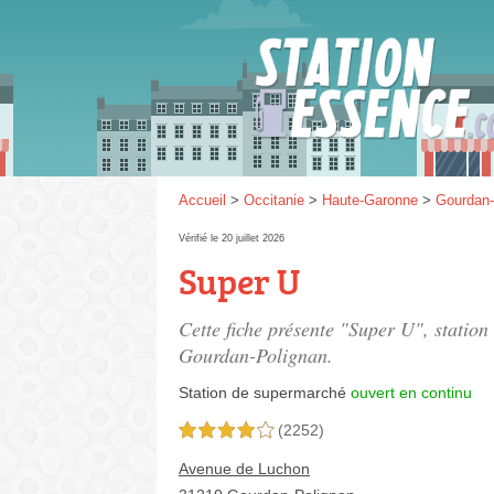
Gaz
SP 9
Accueil
>
Occitanie
>
Haute-Garonne
>
Gourdan-
Vérifié le 20 juillet 2026
Super U
SP 9
Cette fiche présente "Super U", statio
Gourdan-Polignan.
Station de supermarché
ouvert en continu
(2252)
4,0 étoiles sur 5
Avenue de Luchon