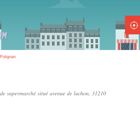
ole :
Disponible
Épuisé
8 :
Polignan
Disponible
Épuisé
5 :
n de supermarché situé
avenue de luchon
, 31210
Disponible
Épuisé
Fe