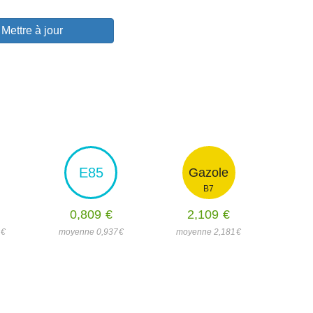
Mettre à jour
E85
Gazole
B7
0,809
€
2,109
€
5
€
moyenne 0,937
€
moyenne 2,181
€