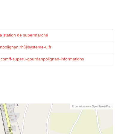
la station de supermarché
npolignan.rhⓐsysteme-u.fr
com/f-superu-gourdanpolignan-informations
© contributeurs OpenStreetMap