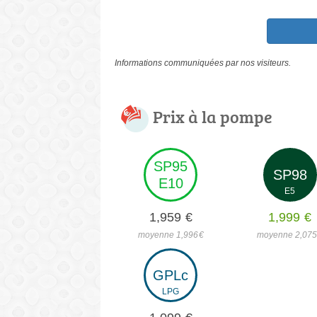
Informations communiquées par nos visiteurs.
Prix à la pompe
SP95
SP98
E10
E5
1,959
€
1,999
€
moyenne 1,996
€
moyenne 2,07
GPLc
LPG