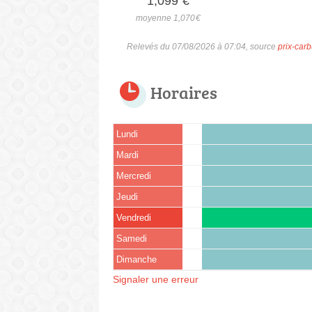
1,099
€
moyenne 1,070
€
Relevés du 07/08/2026 à 07:04, source
prix-carb
Horaires
Lundi
Mardi
Mercredi
Jeudi
Vendredi
Samedi
Dimanche
Signaler une erreur