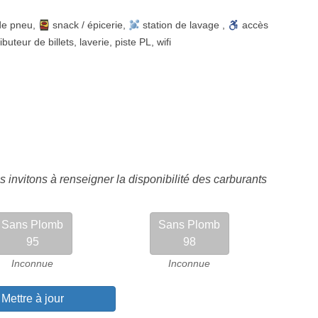
de pneu
,
snack / épicerie
,
station de lavage
,
accès
ributeur de billets
,
laverie
,
piste PL
,
wifi
 invitons à renseigner la disponibilité des carburants
Sans Plomb
Sans Plomb
95
98
Inconnue
Inconnue
Mettre à jour