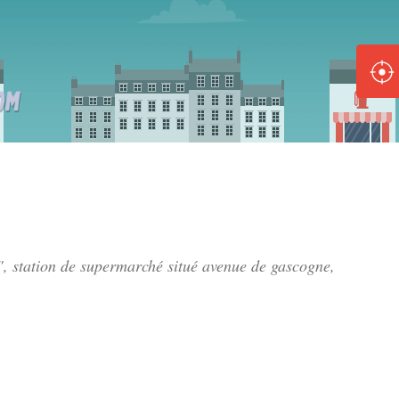
ole :
Disponible
Épuisé
8 :
Disponible
Épuisé
5 :
", station de supermarché situé
avenue de gascogne
,
Disponible
Épuisé
Fe