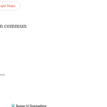
rajet Maps
 en commun
onne
Super U Grenadine