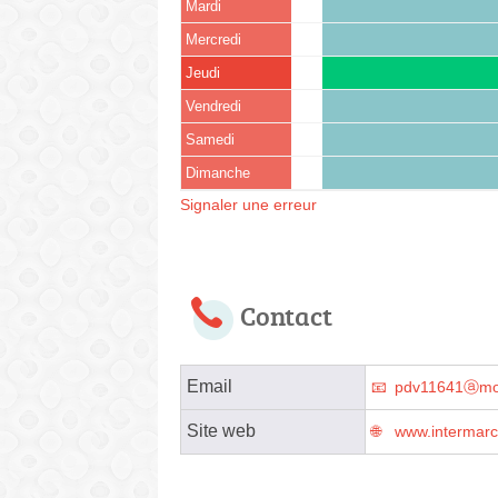
Mardi
Mercredi
Jeudi
Vendredi
Samedi
Dimanche
Signaler une erreur
Contact
Email
pdv11641ⓐmou
Site web
www.intermar