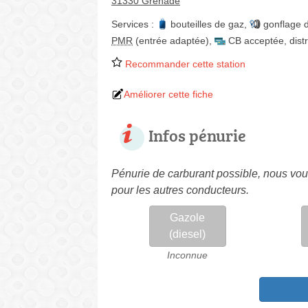
31330 Grenade
Services :
bouteilles de gaz
,
gonflage 
PMR
(entrée adaptée)
,
CB acceptée
,
dist
Recommander cette station
Améliorer cette fiche
Infos pénurie
Pénurie de carburant possible, nous vous
pour les autres conducteurs.
Gazole
(diesel)
Inconnue