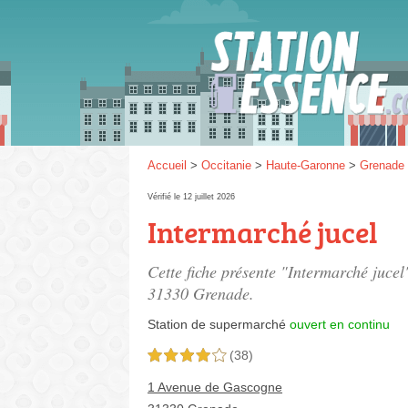
Gaz
SP 9
Accueil
>
Occitanie
>
Haute-Garonne
>
Grenade
Vérifié le 12 juillet 2026
Intermarché jucel
SP 9
Cette fiche présente "Intermarché jucel
31330 Grenade.
Station de supermarché
ouvert en continu
(38)
4,0 étoiles sur 5
1 Avenue de Gascogne