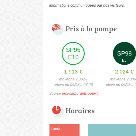
Informations communiquées par nos visiteurs.
Prix à la pompe
SP95
SP98
E10
E5
1,913
€
2,024
€
moyenne 2,002
€
moyenne 2,08
relevé du 06/08 à 07:26
relevé du 06/08 à 
Source
prix-carburants.gouv.fr
Horaires
Lundi