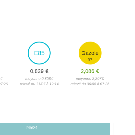
E85
Gazole
B7
0,829
€
2,086
€
6
€
moyenne 0,858
€
moyenne 2,207
€
07:26
relevé du 31/07 à 12:14
relevé du 06/08 à 07:26
24h/24