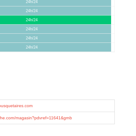
24h/24
24h/24
24h/24
24h/24
24h/24
24h/24
squetaires.com
che.com/magasin?pdvref=11641&gmb