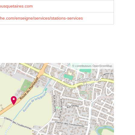
usquetaires.com
he.com/enseigne/services/stations-services
© contributeurs OpenStreetMap