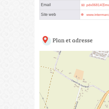
Email
pdv06814ⓐmo
Site web
www.intermarc
Plan et adresse