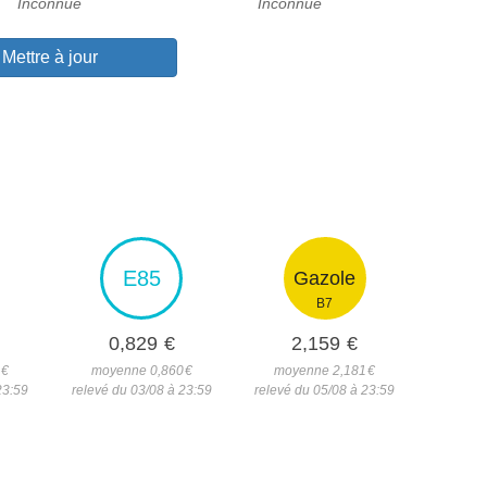
Inconnue
Inconnue
Mettre à jour
E85
Gazole
B7
0,829
€
2,159
€
7
€
moyenne 0,860
€
moyenne 2,181
€
23:59
relevé du 03/08 à 23:59
relevé du 05/08 à 23:59