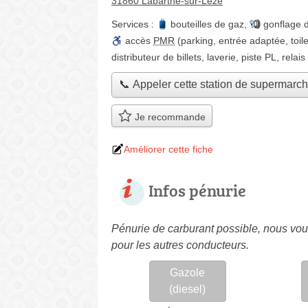
31860 Labarthe-sur-Lèze
Services :
bouteilles de gaz
,
gonflage 
accès
PMR
(parking, entrée adaptée, toile
distributeur de billets
,
laverie
,
piste PL
,
relais
📞 Appeler cette station de supermarc
Je recommande
Améliorer cette fiche
Infos pénurie
Pénurie de carburant possible, nous vous
pour les autres conducteurs.
Gazole
(diesel)