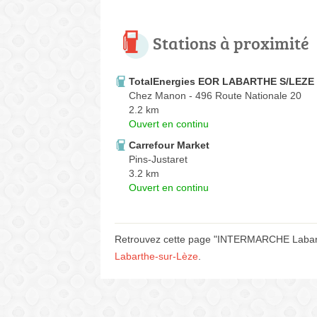
Stations à proximité
TotalEnergies EOR LABARTHE S/LEZE
Chez Manon - 496 Route Nationale 20
2.2 km
Ouvert en continu
Carrefour Market
Pins-Justaret
3.2 km
Ouvert en continu
Retrouvez cette page "INTERMARCHE Labarthe
Labarthe-sur-Lèze
.