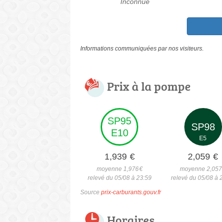
Inconnue
Informations communiquées par nos visiteurs.
Prix à la pompe
SP95
SP98
E10
E5
1,939
€
2,059
€
moyenne 1,976
€
moyenne 2,05
relevé du 05/08 à 23:59
relevé du 05/08 à 
Source
prix-carburants.gouv.fr
Horaires