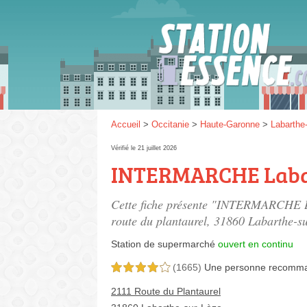
Gaz
SP 9
Accueil
>
Occitanie
>
Haute-Garonne
>
Labarthe
Vérifié le 21 juillet 2026
INTERMARCHE Labar
SP 9
Cette fiche présente "INTERMARCHE La
route du plantaurel
, 31860 Labarthe-su
Station de supermarché
ouvert en continu
(1665)
Une personne
recomm
4,0 étoiles sur 5
2111 Route du Plantaurel