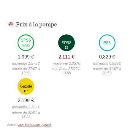
Prix à la pompe
SP95
SP98
E85
E10
E5
1,999
€
2,111
€
0,829
€
moyenne 1,975
€
moyenne 2,057
€
moyenne 0,868
€
relevé du 27/07 à
relevé du 27/07 à
relevé du 31/07 à
13:58
13:58
08:52
Gazole
B7
2,199
€
moyenne 2,182
€
relevé du 31/07 à
08:52
Source
prix-carburants.gouv.fr