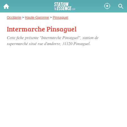
Gazole :
Occitanie
>
Haute-Garonne
>
Pinsaguel
Intermarche Pinsaguel
Disponible
Épuisé
Cette fiche présente "Intermarche Pinsaguel", station de
SP 98 :
supermarché situé
rue d'andorre
, 31120 Pinsaguel.
Disponible
Épuisé
SP 95 :
Disponible
Épuisé
Fermer