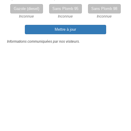
Gazole (diesel)
Sans Plomb 95
Sans Plomb 98
Inconnue
Inconnue
Inconnue
Mettre à jour
Informations communiquées par nos visiteurs.