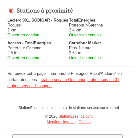
Stations à proximité
Leclerc 001. SODIGAR - Roques
TotalEnergies
Roques
Portet-sur-Garonne
2 km
2.4 km
Ouvert en continu
Ouvert en continu
Access - TotalEnergies
Carrefour Market
Portet-sur-Garonne
Pins-Justaret
2.5 km
2.6 km
Ouvert en continu
Ouvert en continu
Retrouvez cette page "Intermarche Pinsaguel Rue d'Andorre" en
partant des liens :
station-service Occitanie
,
station-service 31
,
station-service Pinsaguel
.
StationEssence.com, le plein de stations-service sur internet.
© 2026
StationEssence.com
Mentions légales
-
Contact