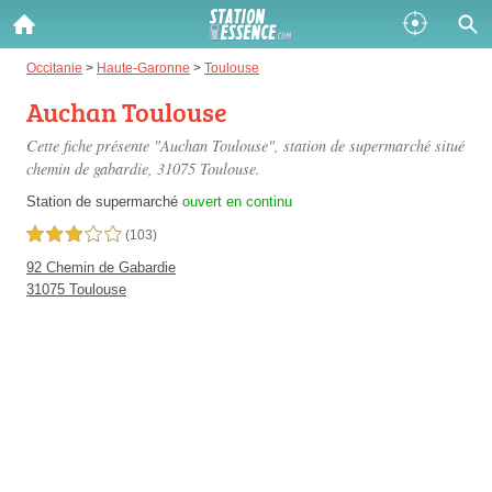
Gazole :
Occitanie
>
Haute-Garonne
>
Toulouse
Auchan Toulouse
Disponible
Épuisé
Cette fiche présente "Auchan Toulouse", station de supermarché situé
SP 98 :
chemin de gabardie
, 31075 Toulouse.
Disponible
Épuisé
Station de supermarché
ouvert en continu
3,0 étoiles sur 5
(103)
SP 95 :
92 Chemin de Gabardie
Disponible
Épuisé
31075 Toulouse
Fermer