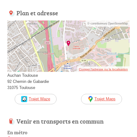
Plan et adresse
© contributeurs OpenStreetMap
Corriger l’adresse ou la localisation
Auchan Toulouse
92 Chemin de Gabardie
31075 Toulouse
Trajet Waze
Trajet Maps
Venir en transports en commun
En métro