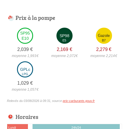
Prix à la pompe
SP95
SP98
Gazole
E10
E5
B7
2,039
€
2,169
€
2,279
€
moyenne 1,993
€
moyenne 2,072
€
moyenne 2,214
€
GPLc
LPG
1,029
€
moyenne 1,057
€
Relevés du 03/08/2026 à 09:31, source
prix-carburants.gouv.fr
Horaires
Lundi
24h/24