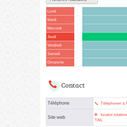
Lundi
Mardi
Mercredi
Jeudi
Vendredi
Samedi
Dimanche
Contact
Téléphone
Téléphoner à l
locator.tota
Site web
TAIL