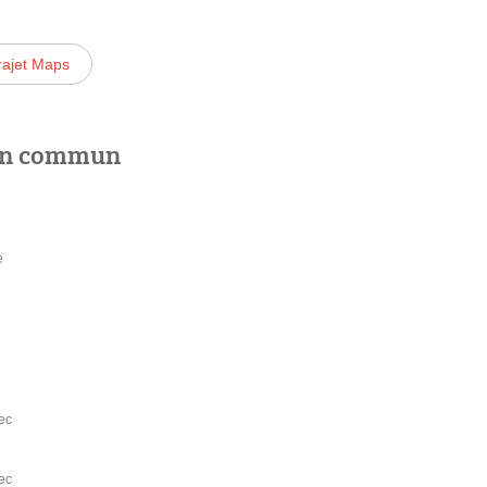
rajet Maps
 en commun
e
ec
ec