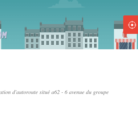
ole :
Disponible
Épuisé
8 :
Disponible
Épuisé
5 :
tation d'autoroute situé
a62 - 6 avenue du groupe
Disponible
Épuisé
Fe