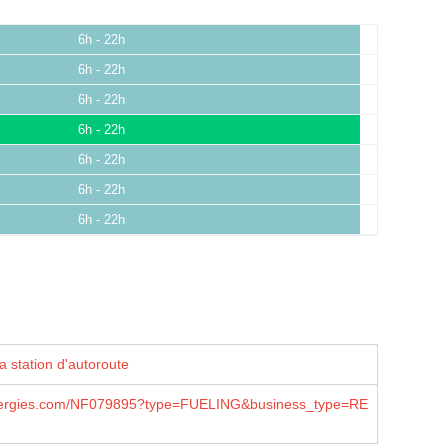
6h - 22h
6h - 22h
6h - 22h
6h - 22h
6h - 22h
6h - 22h
6h - 22h
a station d'autoroute
lenergies.com/NF079895?type=FUELING&business_type=RE