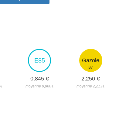
E85
Gazole
B7
0,845
€
2,250
€
7
€
moyenne 0,860
€
moyenne 2,213
€