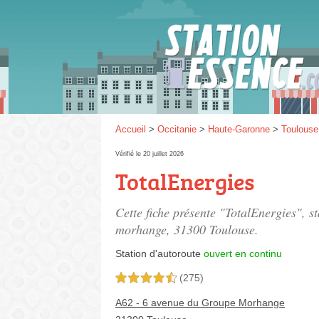
Gaz
SP 9
Accueil
>
Occitanie
>
Haute-Garonne
>
Toulouse
Vérifié le 20 juillet 2026
TotalEnergies
SP 9
Cette fiche présente "TotalEnergies", s
morhange
, 31300 Toulouse.
Station d'autoroute
ouvert en continu
(275)
4,5 étoiles sur 5
A62 - 6 avenue du Groupe Morhange