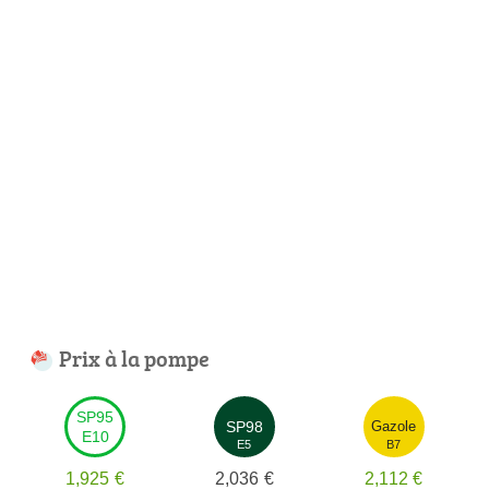
Prix à la pompe
SP95
SP98
Gazole
E10
E5
B7
1,925
€
2,036
€
2,112
€