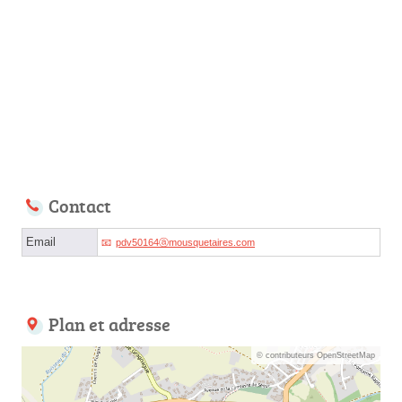
Contact
Email
pdv50164ⓐmousquetaires.com
Plan et adresse
© contributeurs OpenStreetMap