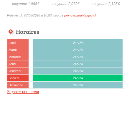
moyenne 1,988
€
moyenne 2,079
€
moyenne 2,195
€
Relevés du 07/08/2026 à 10:08, source
prix-carburants.gouv.fr
Horaires
Lundi
24h/24
Mardi
24h/24
Mercredi
24h/24
Jeudi
24h/24
Vendredi
24h/24
Samedi
24h/24
Dimanche
24h/24
Signaler une erreur