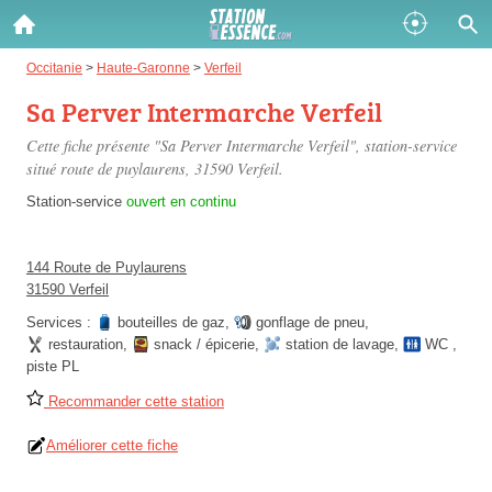
Gazole :
Occitanie
>
Haute-Garonne
>
Verfeil
Sa Perver Intermarche Verfeil
Disponible
Épuisé
Cette fiche présente "Sa Perver Intermarche Verfeil", station-service
SP 98 :
situé
route de puylaurens
, 31590 Verfeil.
Disponible
Épuisé
Station-service
ouvert en continu
SP 95 :
144 Route de Puylaurens
Disponible
Épuisé
31590 Verfeil
Services :
bouteilles de gaz
,
gonflage de pneu
,
restauration
,
snack / épicerie
,
station de lavage
,
WC
,
piste PL
Recommander cette station
Fermer
Améliorer cette fiche