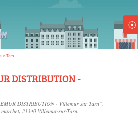
ole :
Disponible
Épuisé
8 :
sur-Tarn
Disponible
Épuisé
MUR DISTRIBUTION -
5 :
Disponible
Épuisé
VILLEMUR DISTRIBUTION - Villemur sur Tarn",
e marchet
, 31340 Villemur-sur-Tarn.
Fe