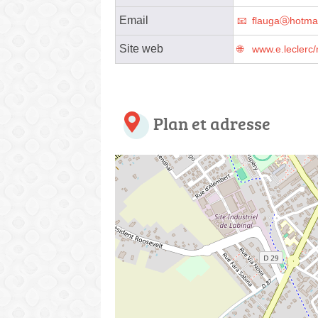
Email
flaugaⓐhotma
Site web
www.e.leclerc/
Plan et adresse