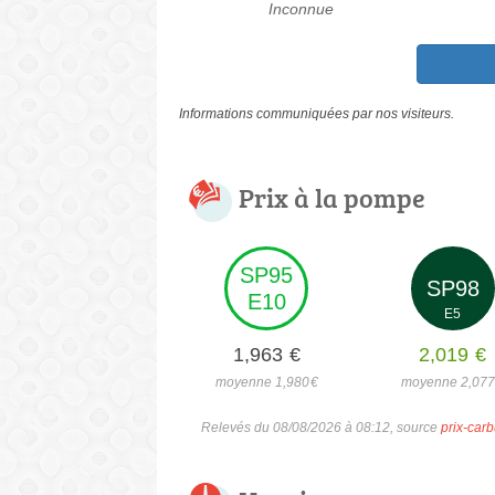
Inconnue
Informations communiquées par nos visiteurs.
Prix à la pompe
SP95
SP98
E10
E5
1,963
€
2,019
€
moyenne 1,980
€
moyenne 2,07
Relevés du 08/08/2026 à 08:12, source
prix-carb