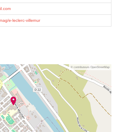
il.com
mag/e-leclerc-villemur
© contributeurs OpenStreetMap