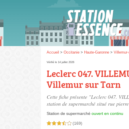
Gaz
SP 9
Accueil
>
Occitanie
>
Haute-Garonne
>
Villemur-
Vérifié le 14 juillet 2026
Leclerc 047. VILLE
SP 9
Villemur sur Tarn
Cette fiche présente "Leclerc 047. 
station de supermarché situé
rue pierr
Station de supermarché
ouvert en continu
(169)
3,5 étoiles sur 5