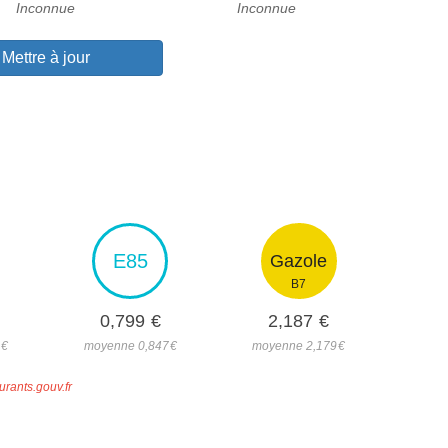
Inconnue
Inconnue
Mettre à jour
E85
Gazole
B7
0,799
€
2,187
€
7
€
moyenne 0,847
€
moyenne 2,179
€
urants.gouv.fr