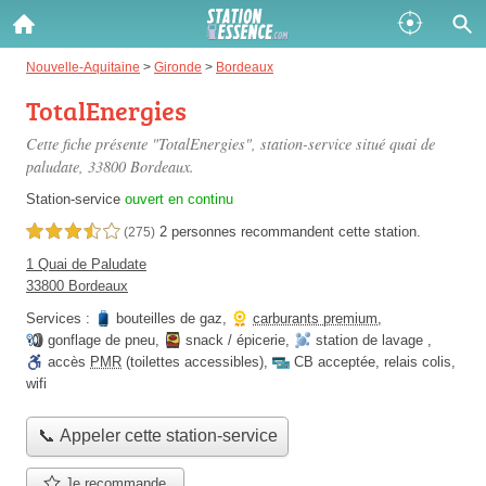
Gazole :
Nouvelle-Aquitaine
>
Gironde
>
Bordeaux
TotalEnergies
Disponible
Épuisé
Cette fiche présente "TotalEnergies", station-service situé
quai de
SP 98 :
paludate
, 33800 Bordeaux.
Disponible
Épuisé
Station-service
ouvert en continu
2 personnes
recommandent
cette station.
3,5 étoiles sur 5
(275)
SP 95 :
1 Quai de Paludate
Disponible
Épuisé
33800 Bordeaux
Services :
bouteilles de gaz
,
carburants premium
,
gonflage de pneu
,
snack / épicerie
,
station de lavage
,
accès
PMR
(toilettes accessibles)
,
CB acceptée
,
relais colis
,
wifi
Fermer
📞 Appeler cette station-service
Je recommande