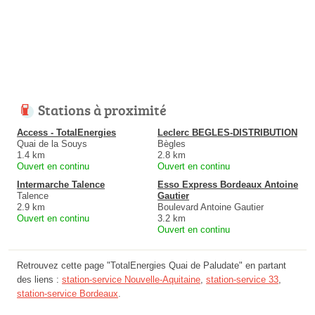
Stations à proximité
Access - TotalEnergies
Leclerc BEGLES-DISTRIBUTION
Quai de la Souys
Bègles
1.4 km
2.8 km
Ouvert en continu
Ouvert en continu
Intermarche Talence
Esso Express Bordeaux Antoine
Talence
Gautier
2.9 km
Boulevard Antoine Gautier
Ouvert en continu
3.2 km
Ouvert en continu
Retrouvez cette page "TotalEnergies Quai de Paludate" en partant
des liens :
station-service Nouvelle-Aquitaine
,
station-service 33
,
station-service Bordeaux
.