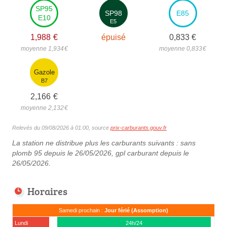
SP95
SP98
E85
E10
E5
1,988
€
épuisé
0,833
€
moyenne 1,934
€
moyenne 0,833
€
Gazole
B7
2,166
€
moyenne 2,132
€
Relevés du 09/08/2026 à 01:00, source
prix-carburants.gouv.fr
La station ne distribue plus les carburants suivants : sans
plomb 95 depuis le 26/05/2026, gpl carburant depuis le
26/05/2026.
Horaires
Samedi prochain :
Jour férié (Assomption)
Lundi
24h/24