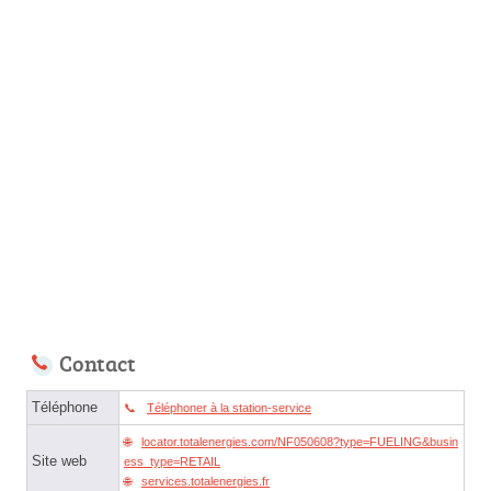
Contact
Téléphone
Téléphoner à la station-service
locator.totalenergies.com/NF050608?type=FUELING&busin
Site web
ess_type=RETAIL
services.totalenergies.fr