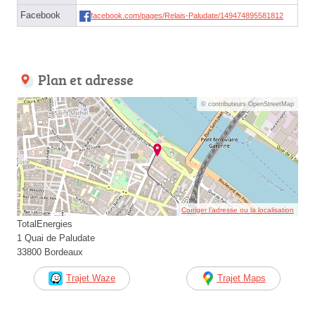
Facebook
facebook.com/pages/Relais-Paludate/149474895581812
Plan et adresse
© contributeurs OpenStreetMap
Corriger l’adresse ou la localisation
TotalEnergies
1 Quai de Paludate
33800 Bordeaux
Trajet Waze
Trajet Maps