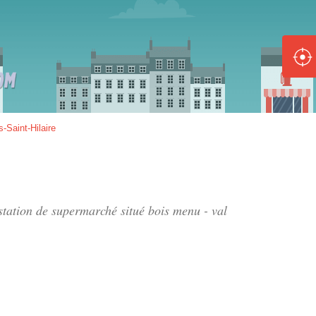
ole :
Disponible
Épuisé
8 :
-Saint-Hilaire
Disponible
Épuisé
5 :
 station de supermarché situé
bois menu - val
Disponible
Épuisé
Fe