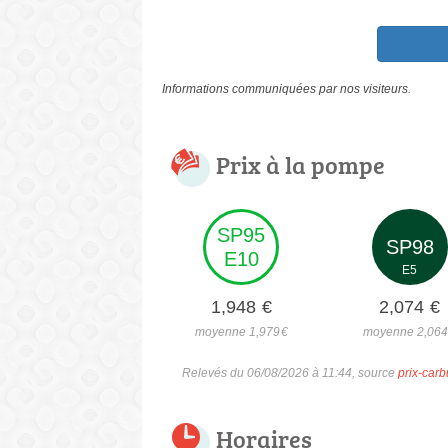
Informations communiquées par nos visiteurs.
Prix à la pompe
SP95
SP98
E10
E5
1,948
€
2,074
€
moyenne 1,979
€
moyenne 2,06
Relevés du 06/08/2026 à 11:44, source
prix-carb
Horaires