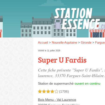
Gaz
SP 9
Accueil
>
Nouvelle-Aquitaine
>
Gironde
>
Fargues
Vérifié le 11 juillet 2026
Super U Fardis
SP 9
Cette fiche présente "Super U Fardis",
laurence
, 33370 Fargues-Saint-Hilaire.
Station de supermarché
ouvert en continu
(1706)
4,0 étoiles sur 5
Bois Menu - Val Laurence