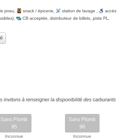
de pneu
,
snack / épicerie
,
station de lavage
,
accès
ssibles)
,
CB acceptée
,
distributeur de billets
,
piste PL
,
hé
 invitons à renseigner la disponibilité des carburants
Sans Plomb
Sans Plomb
95
98
Inconnue
Inconnue