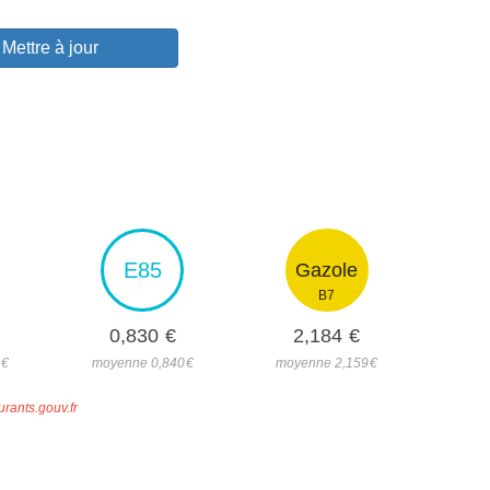
Mettre à jour
E85
Gazole
B7
0,830
€
2,184
€
4
€
moyenne 0,840
€
moyenne 2,159
€
urants.gouv.fr