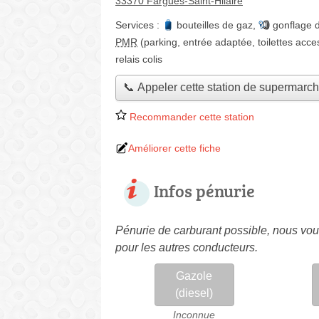
33370 Fargues-Saint-Hilaire
Services :
bouteilles de gaz
,
gonflage 
PMR
(parking, entrée adaptée, toilettes acce
relais colis
📞 Appeler cette station de supermarc
Recommander cette station
Améliorer cette fiche
Infos pénurie
Pénurie de carburant possible, nous vous
pour les autres conducteurs.
Gazole
(diesel)
Inconnue