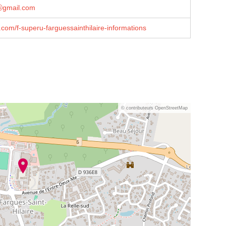
ⓐgmail.com
om/f-superu-farguessainthilaire-informations
© contributeurs OpenStreetMap