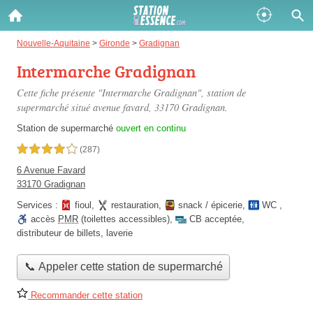
Gazole :
Nouvelle-Aquitaine
>
Gironde
>
Gradignan
Intermarche Gradignan
Disponible
Épuisé
Cette fiche présente "Intermarche Gradignan", station de
SP 98 :
supermarché situé
avenue favard
, 33170 Gradignan.
Disponible
Épuisé
Station de supermarché
ouvert en continu
4,0 étoiles sur 5
(287)
SP 95 :
6 Avenue Favard
Disponible
Épuisé
33170 Gradignan
Services :
fioul
,
restauration
,
snack / épicerie
,
WC
,
accès
PMR
(toilettes accessibles)
,
CB acceptée
,
distributeur de billets
,
laverie
📞 Appeler cette station de supermarché
Fermer
Recommander cette station