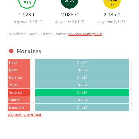
E10
E5
B7
1,928
€
2,088
€
2,185
€
moyenne 1,961
€
moyenne 2,046
€
moyenne 2,148
€
Relevés du 07/08/2026 à 08:55, source
prix-carburants.gouv.fr
Horaires
Lundi
24h/24
Mardi
24h/24
Mercredi
24h/24
Jeudi
24h/24
Vendredi
24h/24
Samedi
24h/24
Dimanche
24h/24
Signaler une erreur