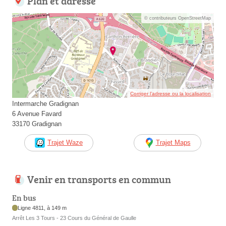
Plan et adresse
© contributeurs OpenStreetMap
Corriger l’adresse ou la localisation
Intermarche Gradignan
6 Avenue Favard
33170 Gradignan
Trajet Waze
Trajet Maps
Venir en transports en commun
En bus
Ligne 4811, à 149 m
Arrêt Les 3 Tours - 23 Cours du Général de Gaulle