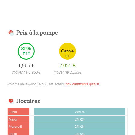
Prix à la pompe
SP95
Gazole
E10
B7
1,965
€
2,055
€
moyenne 1,953
€
moyenne 2,133
€
Relevés du 07/08/2026 à 19:00, source
prix-carburants.gouv.fr
Horaires
Lundi
24h/24
Mardi
24h/24
Mercredi
24h/24
Jeudi
24h/24