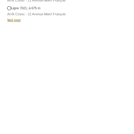
Arrêt Cosec - 21 Avenue Albert François
Ligne 7021, à 675 m
Arrêt Cosec - 21 Avenue Albert François
Voir tout