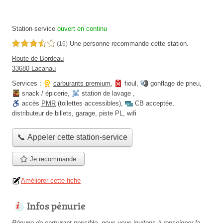
Station-service
ouvert en continu
Une personne
recommande
cette station.
3,5 étoiles sur 5
(16)
Route de Bordeau
33680 Lacanau
Services :
carburants premium
,
fioul
,
gonflage de pneu
,
snack / épicerie
,
station de lavage
,
accès
PMR
(toilettes accessibles)
,
CB acceptée
,
distributeur de billets
,
garage
,
piste PL
,
wifi
📞 Appeler cette station-service
Je recommande
Améliorer cette fiche
Infos pénurie
Pénurie de carburant possible, nous vous invitons à renseigner la