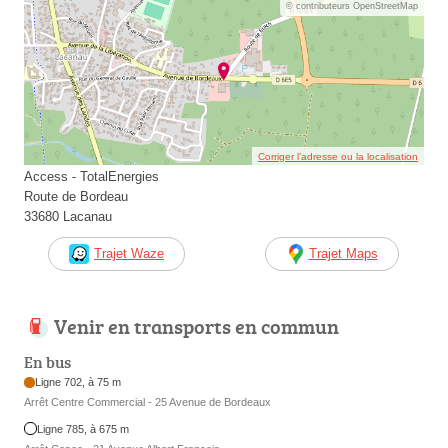
© contributeurs OpenStreetMap
Corriger l’adresse ou la localisation
Access - TotalEnergies
Route de Bordeau
33680 Lacanau
Trajet Waze
Trajet Maps
Venir en transports en commun
En bus
Ligne 702, à 75 m
Arrêt Centre Commercial - 25 Avenue de Bordeaux
Ligne 785, à 675 m