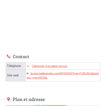
Contact
Téléphone
Téléphoner à la station-service
locator.totalenergies.com/NF033433?type=FUELING&busin
Site web
ess_type=RETAIL
Plan et adresse