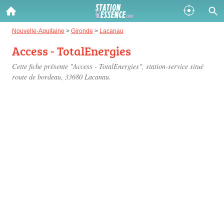
Gazole :
Nouvelle-Aquitaine
>
Gironde
>
Lacanau
Access - TotalEnergies
Disponible
Épuisé
Cette fiche présente "Access - TotalEnergies", station-service situé
SP 98 :
route de bordeau
, 33680 Lacanau.
Disponible
Épuisé
SP 95 :
Disponible
Épuisé
Fermer