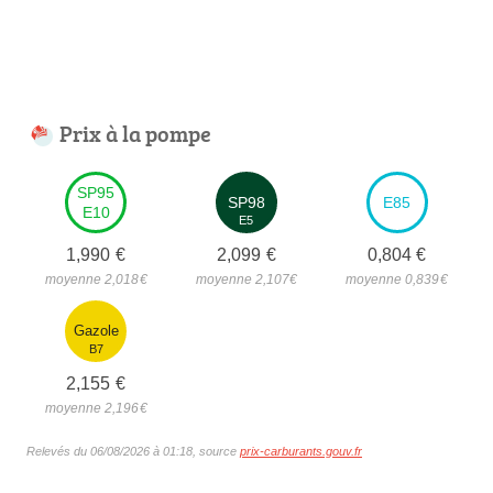
Prix à la pompe
SP95
SP98
E85
E10
E5
1,990
€
2,099
€
0,804
€
moyenne 2,018
€
moyenne 2,107
€
moyenne 0,839
€
Gazole
B7
2,155
€
moyenne 2,196
€
Relevés du 06/08/2026 à 01:18, source
prix-carburants.gouv.fr