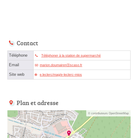
Contact
Téléphone
Téléphoner à la station de supermarché
Email
marion.doumairenⓐscaso.fr
Site web
e.leclerc/mag/e-leclerc-mios
Plan et adresse
© contributeurs OpenStreetMap