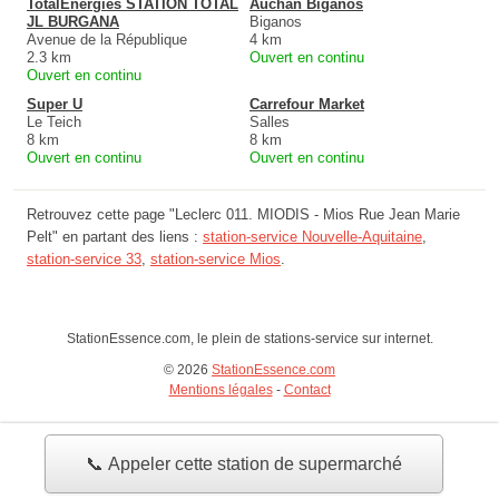
TotalEnergies STATION TOTAL
Auchan Biganos
JL BURGANA
Biganos
Avenue de la République
4 km
2.3 km
Ouvert en continu
Ouvert en continu
Super U
Carrefour Market
Le Teich
Salles
8 km
8 km
Ouvert en continu
Ouvert en continu
Retrouvez cette page "Leclerc 011. MIODIS - Mios Rue Jean Marie
Pelt" en partant des liens :
station-service Nouvelle-Aquitaine
,
station-service 33
,
station-service Mios
.
StationEssence.com, le plein de stations-service sur internet.
© 2026
StationEssence.com
Mentions légales
-
Contact
📞 Appeler cette station de supermarché