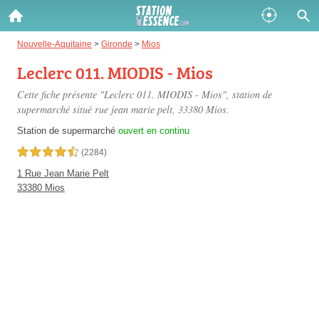
Gazole :
Nouvelle-Aquitaine
>
Gironde
>
Mios
Leclerc 011. MIODIS - Mios
Disponible
Épuisé
Cette fiche présente "Leclerc 011. MIODIS - Mios", station de
SP 98 :
supermarché situé
rue jean marie pelt
, 33380 Mios.
Disponible
Épuisé
Station de supermarché
ouvert en continu
4,5 étoiles sur 5
(2284)
SP 95 :
1 Rue Jean Marie Pelt
Disponible
Épuisé
33380 Mios
Fermer