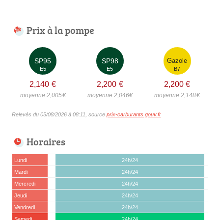
Prix à la pompe
SP95
SP98
Gazole
E5
E5
B7
2,140
€
2,200
€
2,200
€
moyenne 2,005
€
moyenne 2,046
€
moyenne 2,148
€
Relevés du 05/08/2026 à 08:11, source
prix-carburants.gouv.fr
Horaires
Lundi
24h/24
Mardi
24h/24
Mercredi
24h/24
Jeudi
24h/24
Vendredi
24h/24
Samedi
24h/24