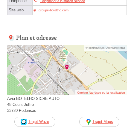
Téléphone
Téléphoner à la station-service
Site web
groupe-boteltho.com
Plan et adresse
© contributeurs OpenStreetMap
Corriger l’adresse ou la localisation
Avia BOTELHO SICRE AUTO
48 Cours Joffre
33720 Podensac
Trajet Waze
Trajet Maps