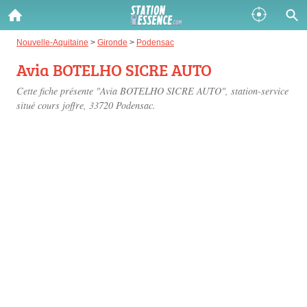
Gazole :
Nouvelle-Aquitaine
>
Gironde
>
Podensac
Avia BOTELHO SICRE AUTO
Disponible
Épuisé
Cette fiche présente "Avia BOTELHO SICRE AUTO", station-service
SP 98 :
situé
cours joffre
, 33720 Podensac.
Disponible
Épuisé
SP 95 :
Disponible
Épuisé
Fermer