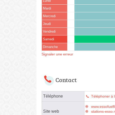
Lundi
Mardi
Mercredi
Jeudi
Vendredi
Samedi
Dimanche
Signaler une erreur
Contact
Téléphone
Téléphoner à l
www.essofuelfi
Site web
stations-esso.