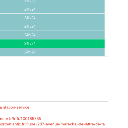
24h/24
24h/24
24h/24
24h/24
24h/24
24h/24
24h/24
a station-service
nder.fr/fr-fr/100185735
northatlantic.fr/l/lunel/287-avenue-marechal-de-lattre-de-ta