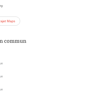
ny
rajet Maps
 en commun
que
que
que