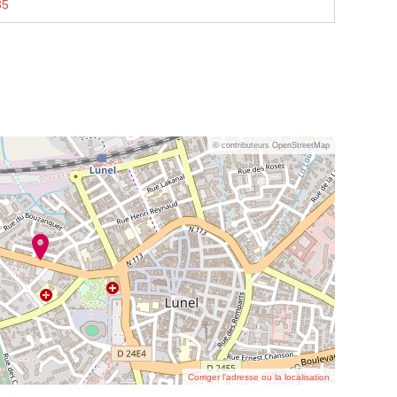
35
© contributeurs OpenStreetMap
Corriger l’adresse ou la localisation