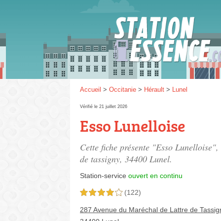
Gaz
SP 9
Accueil
>
Occitanie
>
Hérault
>
Lunel
Vérifié le 21 juillet 2026
Esso Lunelloise
SP 9
Cette fiche présente "Esso Lunelloise",
de tassigny
, 34400 Lunel.
Station-service
ouvert en continu
(122)
4,0 étoiles sur 5
287 Avenue du Maréchal de Lattre de Tassig