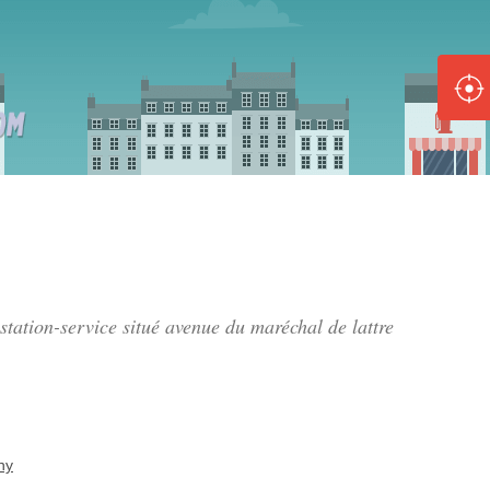
ole :
Disponible
Épuisé
8 :
Disponible
Épuisé
5 :
 station-service situé
avenue du maréchal de lattre
Disponible
Épuisé
ny
Fe