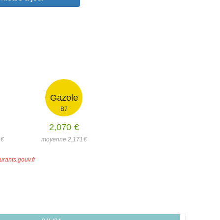
Gazole
B7
2,070
€
1
€
moyenne 2,171
€
urants.gouv.fr