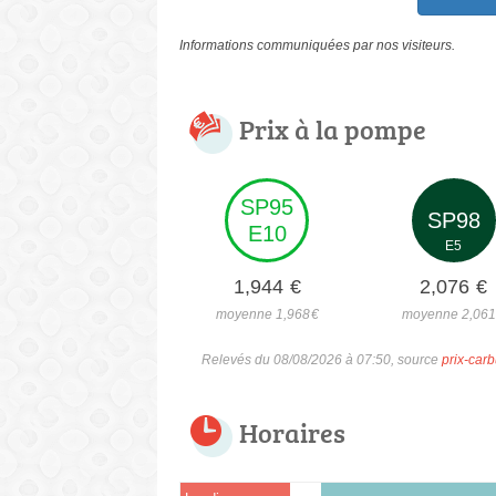
Informations communiquées par nos visiteurs.
Prix à la pompe
SP95
SP98
E10
E5
1,944
€
2,076
€
moyenne 1,968
€
moyenne 2,06
Relevés du 08/08/2026 à 07:50, source
prix-carb
Horaires