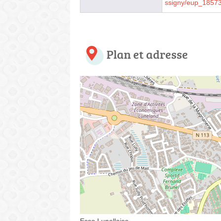
ssigny/eup_1857
Plan et adresse
Esso Lunelloise