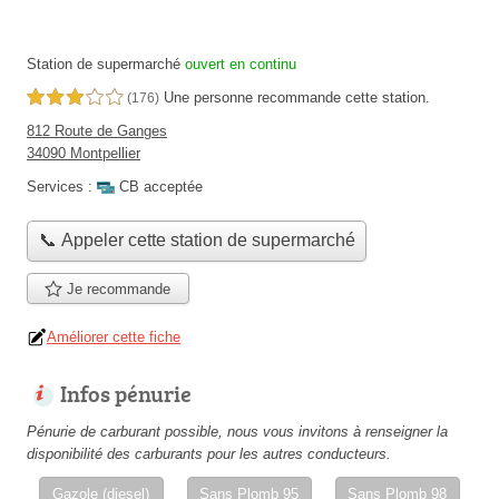
Station de supermarché
ouvert en continu
Une personne
recommande
cette station.
3,0 étoiles sur 5
(176)
812 Route de Ganges
34090 Montpellier
Services :
CB acceptée
📞 Appeler cette station de supermarché
Je recommande
Améliorer cette fiche
Infos pénurie
Pénurie de carburant possible, nous vous invitons à renseigner la
disponibilité des carburants pour les autres conducteurs.
Gazole (diesel)
Sans Plomb 95
Sans Plomb 98