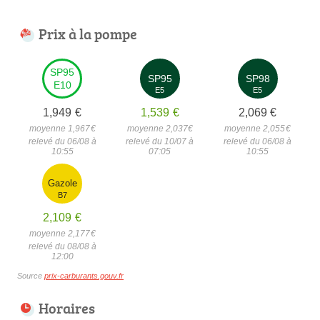
Prix à la pompe
SP95
SP95
SP98
E10
E5
E5
1,949
€
1,539
€
2,069
€
moyenne 1,967
€
moyenne 2,037
€
moyenne 2,055
€
relevé du 06/08 à
relevé du 10/07 à
relevé du 06/08 à
10:55
07:05
10:55
Gazole
B7
2,109
€
moyenne 2,177
€
relevé du 08/08 à
12:00
Source
prix-carburants.gouv.fr
Horaires