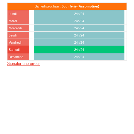
Samedi prochain :
Jour férié (Assomption)
Lundi
24h/24
Mardi
24h/24
Mercredi
24h/24
Jeudi
24h/24
Vendredi
24h/24
Samedi
24h/24
Dimanche
24h/24
Signaler une erreur