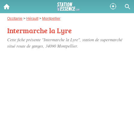
Gazole :
Occitanie
>
Hérault
>
Montpellier
Intermarche la Lyre
Disponible
Épuisé
Cette fiche présente "Intermarche la Lyre", station de supermarché
SP 98 :
situé
route de ganges
, 34090 Montpellier.
Disponible
Épuisé
SP 95 :
Disponible
Épuisé
Fermer