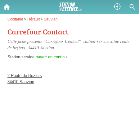
Gazole :
Occitanie
>
Hérault
>
Sauvian
Carrefour Contact
Disponible
Épuisé
Cette fiche présente "Carrefour Contact", station-service situé
route
SP 98 :
de beziers
, 34410 Sauvian.
Disponible
Épuisé
Station-service
ouvert en continu
SP 95 :
2 Route de Beziers
Disponible
Épuisé
34410 Sauvian
Fermer