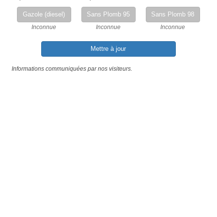
Gazole (diesel)
Sans Plomb 95
Sans Plomb 98
Inconnue
Inconnue
Inconnue
Mettre à jour
Informations communiquées par nos visiteurs.