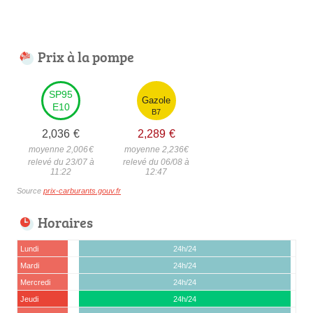
Prix à la pompe
SP95
Gazole
E10
B7
2,036
€
2,289
€
moyenne 2,006
€
moyenne 2,236
€
relevé du 23/07 à
relevé du 06/08 à
11:22
12:47
Source
prix-carburants.gouv.fr
Horaires
Lundi
24h/24
Mardi
24h/24
Mercredi
24h/24
Jeudi
24h/24