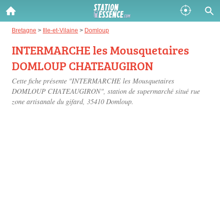
Gazole :
Bretagne
>
Ille-et-Vilaine
>
Domloup
INTERMARCHE les Mousquetaires
Disponible
Épuisé
DOMLOUP CHATEAUGIRON
SP 98 :
Cette fiche présente "INTERMARCHE les Mousquetaires
Disponible
Épuisé
DOMLOUP CHATEAUGIRON", station de supermarché situé
rue
zone artisanale du gifard
, 35410 Domloup.
SP 95 :
Disponible
Épuisé
Fermer