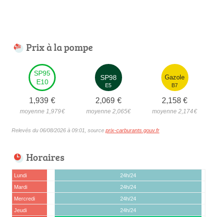
Prix à la pompe
SP95
SP98
Gazole
E10
E5
B7
1,939
€
2,069
€
2,158
€
moyenne 1,979
€
moyenne 2,065
€
moyenne 2,174
€
Relevés du 06/08/2026 à 09:01, source
prix-carburants.gouv.fr
Horaires
Lundi
24h/24
Mardi
24h/24
Mercredi
24h/24
Jeudi
24h/24