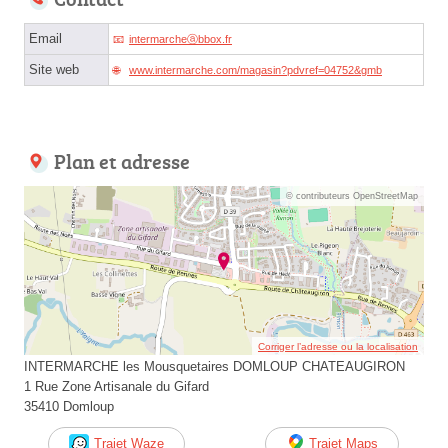
Email
intermarcheⓐbbox.fr
Site web
www.intermarche.com/magasin?pdvref=04752&gmb
Plan et adresse
© contributeurs OpenStreetMap
Corriger l’adresse ou la localisation
INTERMARCHE les Mousquetaires DOMLOUP CHATEAUGIRON
1 Rue Zone Artisanale du Gifard
35410 Domloup
Trajet Waze
Trajet Maps