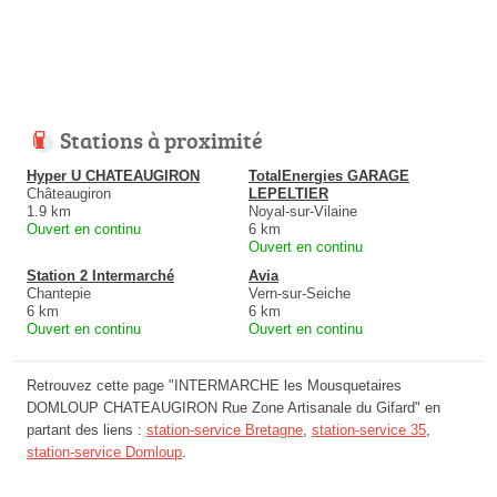
Stations à proximité
Hyper U CHATEAUGIRON
TotalEnergies GARAGE
Châteaugiron
LEPELTIER
1.9 km
Noyal-sur-Vilaine
Ouvert en continu
6 km
Ouvert en continu
Station 2 Intermarché
Avia
Chantepie
Vern-sur-Seiche
6 km
6 km
Ouvert en continu
Ouvert en continu
Retrouvez cette page "INTERMARCHE les Mousquetaires
DOMLOUP CHATEAUGIRON Rue Zone Artisanale du Gifard" en
partant des liens :
station-service Bretagne
,
station-service 35
,
station-service Domloup
.