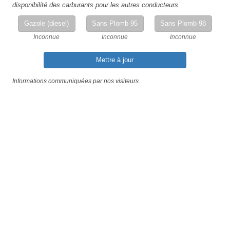
disponibilité des carburants pour les autres conducteurs.
Gazole (diesel)
Sans Plomb 95
Sans Plomb 98
Inconnue
Inconnue
Inconnue
Mettre à jour
Informations communiquées par nos visiteurs.