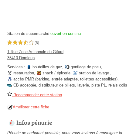
Station de supermarché
ouvert en continu
3,5 étoiles sur 5
(8)
1 Rue Zone Artisanale du Gifard
35410 Domloup
Services :
bouteilles de gaz
,
gonflage de pneu
,
restauration
,
snack / épicerie
,
station de lavage
,
accès
PMR
(parking, entrée adaptée, toilettes accessibles)
,
CB acceptée
,
distributeur de billets
,
laverie
,
piste PL
,
relais colis
Recommander cette station
Améliorer cette fiche
Infos pénurie
Pénurie de carburant possible, nous vous invitons à renseigner la